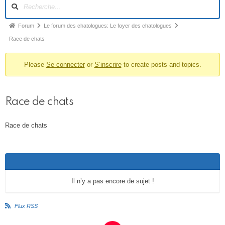
N
a
v
F
Forum
Le forum des chatologues: Le foyer des chatologues
i
i
Race de chats
g
l
a
t
Please
Se connecter
or
S’inscrire
to create posts and topics.
d
i
’
o
A
n
Race de chats
r
d
u
i
Race de chats
f
a
o
n
r
e
u
m
d
Il n’y a pas encore de sujet !
u
f
Flux RSS
o
r