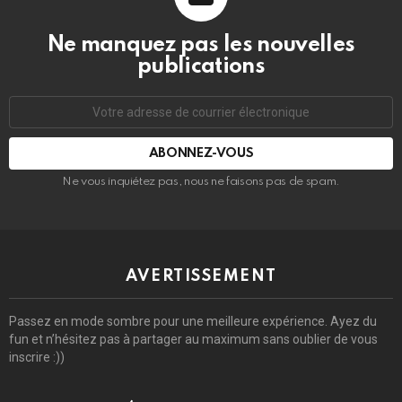
Ne manquez pas les nouvelles
publications
Adresse
de
courrier
électronique:
Ne vous inquiétez pas, nous ne faisons pas de spam.
AVERTISSEMENT
Passez en mode sombre pour une meilleure expérience. Ayez du
fun et n’hésitez pas à partager au maximum sans oublier de vous
inscrire :))