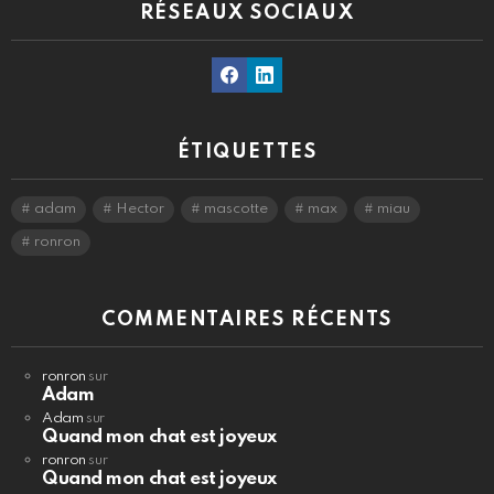
RÉSEAUX SOCIAUX
Facebook
Linkedin
ÉTIQUETTES
adam
Hector
mascotte
max
miau
ronron
COMMENTAIRES RÉCENTS
ronron
sur
Adam
Adam
sur
Quand mon chat est joyeux
ronron
sur
Quand mon chat est joyeux