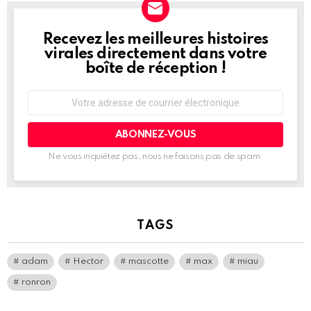
u
m
Recevez les meilleures histoires
NEWSLETTER
virales directement dans votre
boîte de réception !
–
V
Adresse
o
de
courrier
u
électronique:
s
Ne vous inquiétez pas, nous ne faisons pas de spam.
ê
t
e
s
TAGS
i
c
adam
Hector
mascotte
max
miau
i
ronron
: