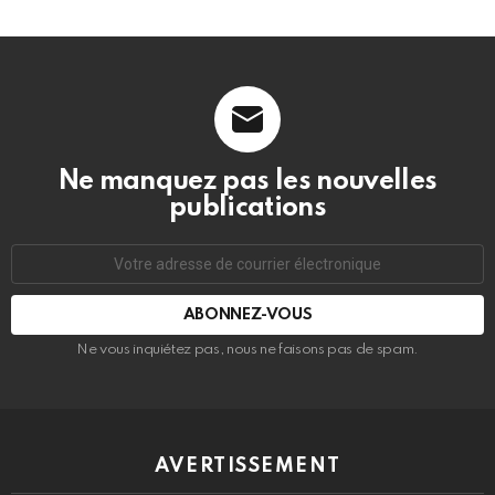
D
Ne manquez pas les nouvelles
publications
Adresse
de
courrier
électronique:
Ne vous inquiétez pas, nous ne faisons pas de spam.
AVERTISSEMENT