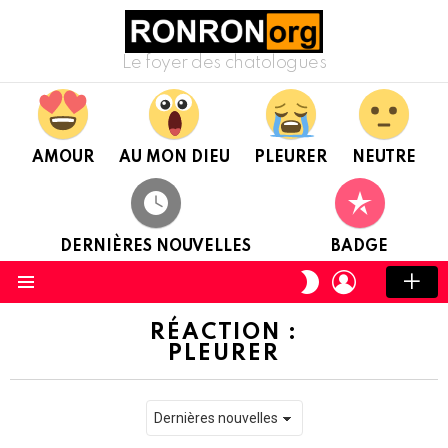
Le foyer des chatologues
AMOUR
AU MON DIEU
PLEURER
NEUTRE
DERNIÈRES NOUVELLES
BADGE
CONNEXION
CHANGER
DE
Menu
PEAU
RÉACTION :
PLEURER