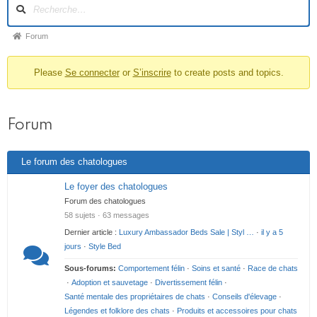
N
a
v
F
Forum
i
i
g
Please
Se connecter
or
S’inscrire
to create posts and topics.
l
a
t
d
i
’
o
Forum
A
n
r
d
Le forum des chatologues
u
i
f
a
Le foyer des chatologues
o
n
Forum des chatologues
r
58 sujets · 63 messages
e
u
Dernier article :
Luxury Ambassador Beds Sale | Styl …
·
il y a 5
m
d
jours
·
Style Bed
u
Sous-forums:
Comportement félin
·
Soins et santé
·
Race de chats
f
·
Adoption et sauvetage
·
Divertissement félin
·
o
Santé mentale des propriétaires de chats
·
Conseils d'élevage
·
Légendes et folklore des chats
·
Produits et accessoires pour chats
r