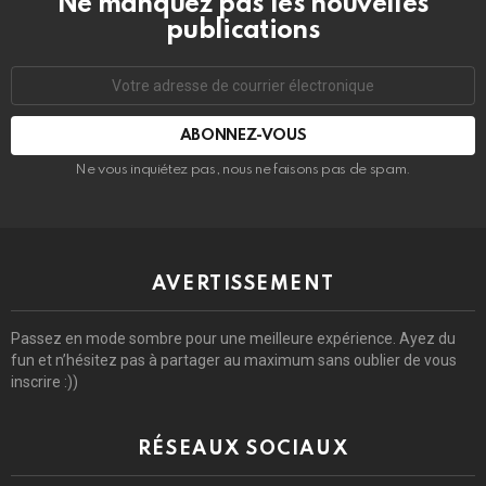
Ne manquez pas les nouvelles
publications
Adresse
de
courrier
électronique:
Ne vous inquiétez pas, nous ne faisons pas de spam.
AVERTISSEMENT
Passez en mode sombre pour une meilleure expérience. Ayez du
fun et n’hésitez pas à partager au maximum sans oublier de vous
inscrire :))
RÉSEAUX SOCIAUX