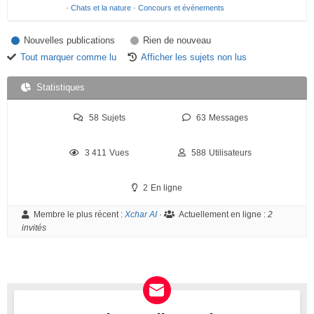
·
Chats et la nature
·
Concours et événements
u
m
Nouvelles publications
Rien de nouveau
Tout marquer comme lu
Afficher les sujets non lus
–
V
Statistiques
o
58
Sujets
63
Messages
u
s
3 411
Vues
588
Utilisateurs
ê
t
2
En ligne
e
s
Membre le plus récent :
Xchar AI
·
Actuellement en ligne :
2
invités
i
c
i
: