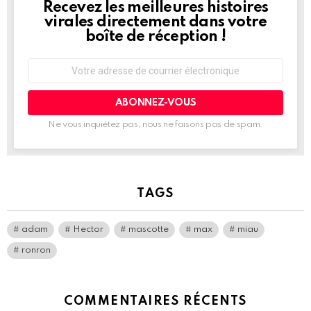
Recevez les meilleures histoires
NEWSLETTER
virales directement dans votre
boîte de réception !
Adresse
de
courrier
électronique:
Ne vous inquiétez pas, nous ne faisons pas de spam.
TAGS
adam
Hector
mascotte
max
miau
ronron
COMMENTAIRES RÉCENTS