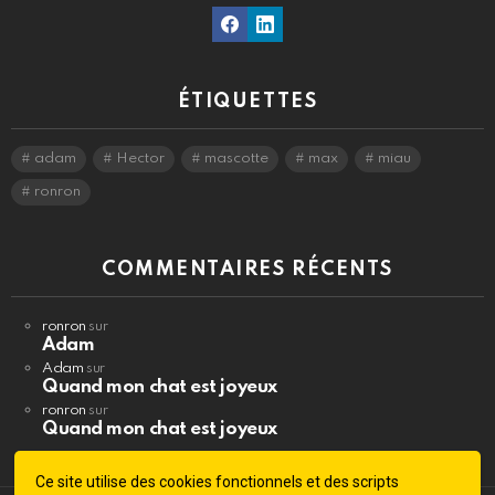
Facebook
Linkedin
ÉTIQUETTES
adam
Hector
mascotte
max
miau
ronron
COMMENTAIRES RÉCENTS
ronron
sur
Adam
Adam
sur
Quand mon chat est joyeux
ronron
sur
Quand mon chat est joyeux
Ce site utilise des cookies fonctionnels et des scripts