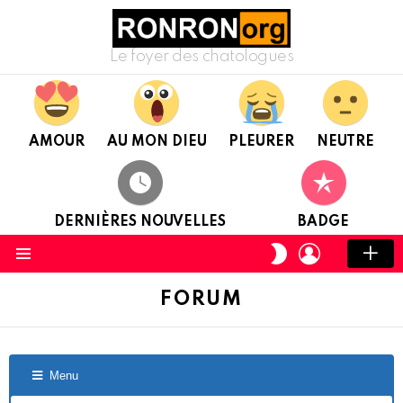
Le foyer des chatologues
AMOUR
AU MON DIEU
PLEURER
NEUTRE
DERNIÈRES NOUVELLES
BADGE
CONNEXION
CHANGER
DE
Menu
PEAU
FORUM
Menu