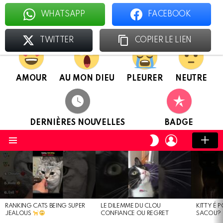
WHATSAPP
FACEBOOK
Le foyer des chatologues
TWITTER
COPIER LE LIEN
AMOUR
AU MON DIEU
PLEURER
NEUTRE
DERNIÈRES NOUVELLES
BADGE
CONNEXION
CHANGER
DE
Menu
PEAU
DERNIÈRES
NOUVELLES
RANKING CATS BEING SUPER
LE DILEMME DU CLOU
KITTY É 
JEALOUS
CONFIANCE OU REGRET
SACOU?