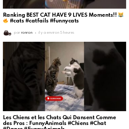
Ranking BEST CAT HAVE 9 LIVES Moments!!
#cats #catfails #funnycats
par
ronron
il y a environ 5 heures
Les Chiens et les Chats Qui Dansent Comme
des Pros : FunnyAnimals #Chiens #Chat