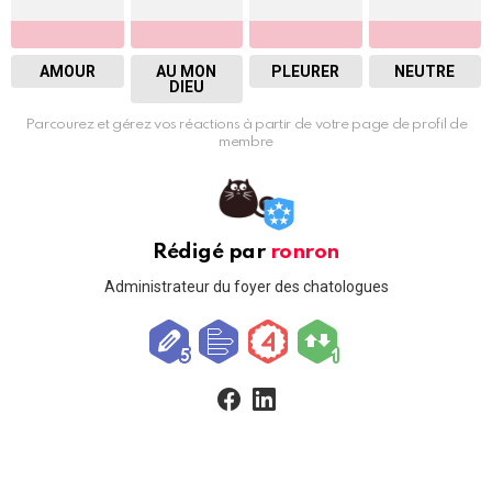
AMOUR
AU MON
PLEURER
NEUTRE
DIEU
Parcourez et gérez vos réactions à partir de votre page de profil de
membre
Rédigé par
ronron
Administrateur du foyer des chatologues
facebook
linkedin