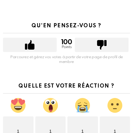
QU'EN PENSEZ-VOUS ?
100
Points
Parcourez et gérez vos votes à partir de votre page de profil de
membre
QUELLE EST VOTRE RÉACTION ?
1
1
1
1