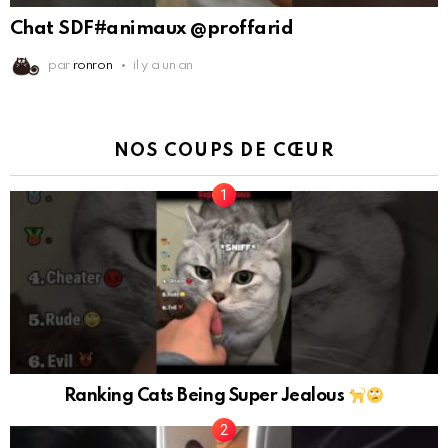
Chat SDF#animaux @proffarid
par
ronron
il y a un an
NOS COUPS DE CŒUR
Ranking Cats Being Super Jealous