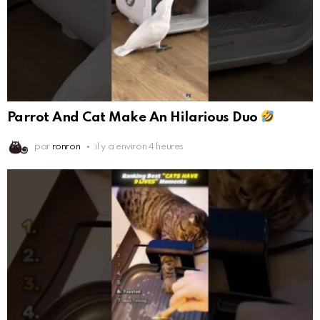
Parrot And Cat Make An Hilarious Duo
par
ronron
il y a environ 4 heures