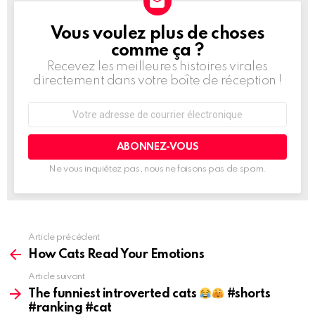
Vous voulez plus de choses
BULLETIN
D'INFORMATION
comme ça ?
Recevez les meilleures histoires virales
directement dans votre boîte de réception !
Adresse
de
courrier
électronique:
Ne vous inquiétez pas, nous ne faisons pas de spam.
Article précédent
Voir
plus
How Cats Read Your Emotions
d'informations
Article suivant
The funniest introverted cats
#shorts
#ranking #cat