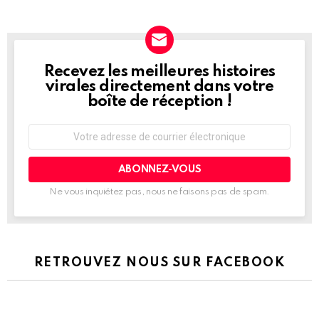
Recevez les meilleures histoires
NEWSLETTER
virales directement dans votre
boîte de réception !
Adresse
de
courrier
électronique:
Ne vous inquiétez pas, nous ne faisons pas de spam.
RETROUVEZ NOUS SUR FACEBOOK