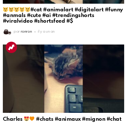
#cat #animalart #digitalart #funny
#anmals #cute #ai #trendingshorts
#viralvideo #shortsfeed #$
par
ronron
il y a un an
Charles
#chats #animaux #mignon #chat