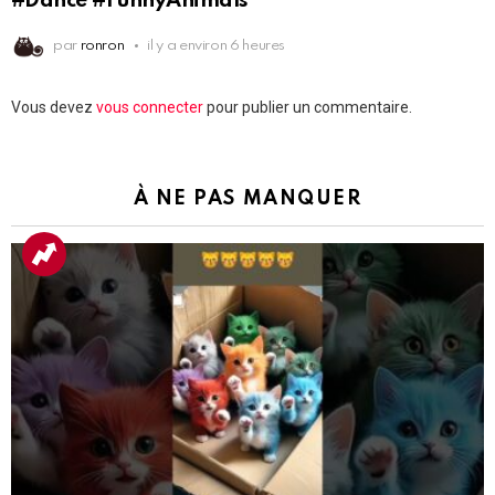
#Dance #FunnyAnimals
par
ronron
il y a environ 6 heures
Laisser
Vous devez
vous connecter
pour publier un commentaire.
un
commentaire
À NE PAS MANQUER