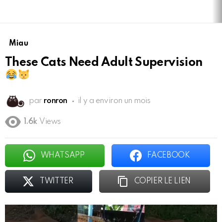
Miau
These Cats Need Adult Supervision
par
ronron
il y a environ un mois
1.6k
Views
WHATSAPP
FACEBOOK
TWITTER
COPIER LE LIEN