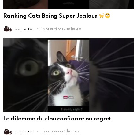
Ranking Cats Being Super Jealous
par
ronron
il y a environ une heure
Le dilemme du clou confiance ou regret
par
ronron
il y a environ 2 heures