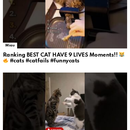
Miau
Ranking BEST CAT HAVE 9 LIVES Moments!!
#cats #catfails #funnycats