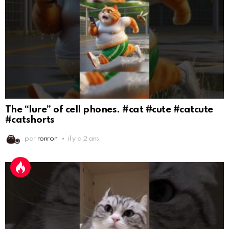
The “lure” of cell phones. #cat #cute #catcute
#catshorts
par
ronron
il y a 2 ans