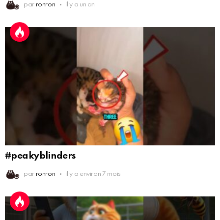
par
ronron
il y a un an
#peakyblinders
par
ronron
il y a environ 7 mois