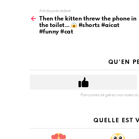
Article précédent
Voir
plus
Then the kitten threw the phone in
d'informations
the toilet…
#shorts #aicat
#funny #cat
QU'EN P
Parcourez et gérez vos votes à 
QUELLE EST 