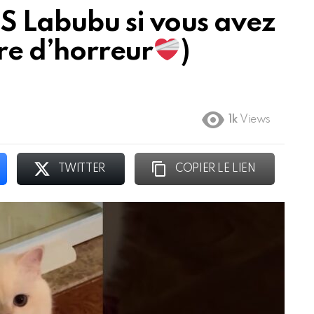
S Labubu si vous avez
re d’horreur
)
1k
Views
TWITTER
COPIER LE LIEN