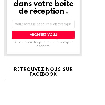
dans votre boîte
de réception !
Adresse
de
courrier
électronique:
Ne vous inquiétez pas, nous ne faisons pas
de spam.
RETROUVEZ NOUS SUR
FACEBOOK