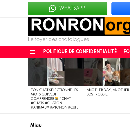
WHATSAPP
Le foyer des chatologues
POLITIQUE DE CONFIDENTIALITÉ
F
Menu
DERNIÈRES
NOUVELLES
TON CHAT SÉLECTIONNE LES
ANOTHER DAY, ANOTHER
MOTS QUI VEUT
LOST ROBBIE.
COMPRENDRE
#CHAT
#CHATS #CHATON
#ANIMAUX #MIGNON #CUTE
Miau