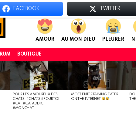
FACEBOOK
TWITTER
AMOUR
AU MON DIEU
PLEURER
N
ORUM
BOUTIQUE
POUR LES AMOUREUX DES
MOST ENTERTAINING EATER
DO 
CHATS. #CHATS #POURTOI
ON THE INTERNET
THE
#CAT #CATADDICT
#MONCHAT