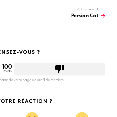
Article suivant
Persian Cat
ENSEZ-VOUS ?
100
Points
partir de votre page de profil de membre
VOTRE RÉACTION ?