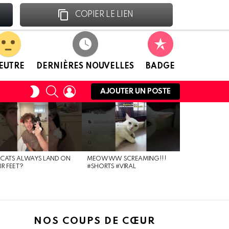
Facebook
Linkedin
COPIER LE LIEN
EUTRE
DERNIÈRES NOUVELLES
BADGE
RECHERCHE
CONNEXION
CHANGER
AJOUTER UN POSTE
DE
PEAU
CATS ALWAYS LAND ON
MEOWWW SCREAMING!!!
IR FEET?
#SHORTS #VIRAL
NOS COUPS DE CŒUR