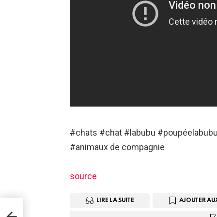
#chats #chat #labubu #poupéelabubu #
#animaux de compagnie
source
LIRE LA SUITE
AJOUTER AU
in
nny