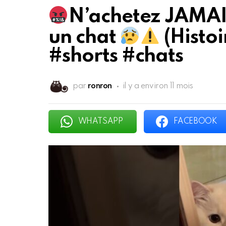
N’achetez JAMAI
un chat
(Histoi
#shorts #chats
par
ronron
il y a environ 11 mois
WHATSAPP
FACEBOOK