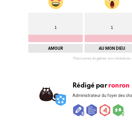
1
1
AMOUR
AU MON DIEU
Parcourez et gérez vos réactions 
Rédigé par
ronron
Administrateur du foyer des ch