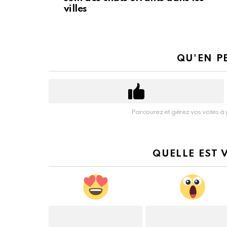
villes
QU'EN P
Parcourez et gérez vos votes à 
QUELLE EST 