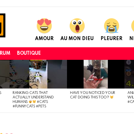
AMOUR
AU MON DIEU
PLEURER
N
ORUM
BOUTIQUE
S
RANKING CATS THAT
HAVE YOU NOTICED YOUR
ANI
ACTUALLY UNDERSTAND
CAT DOING THIS TOO?
WIL
HUMANS
#CATS
#CA
#FUNNYCATS #PETS