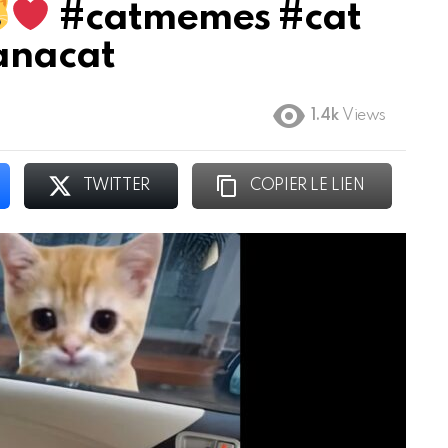
#catmemes #cat
anacat
1.4k
Views
TWITTER
COPIER LE LIEN