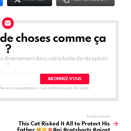
 de choses comme ça
?
les directement dans votre boîte de réception
!
Ne vous inquiétez pas, nous ne faisons pas de spam.
Article suivant
This Cat Risked It All to Protect His
Father
#ai #catshorts #aicat