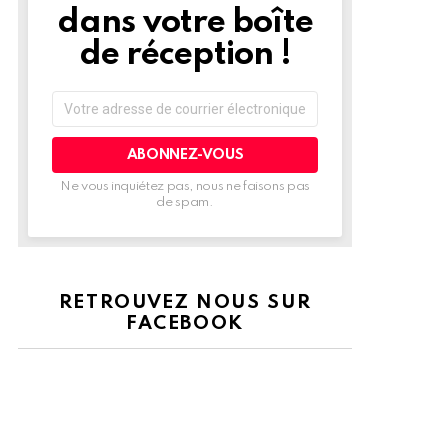
dans votre boîte
de réception !
Adresse
de
courrier
électronique:
Ne vous inquiétez pas, nous ne faisons pas
de spam.
RETROUVEZ NOUS SUR
FACEBOOK