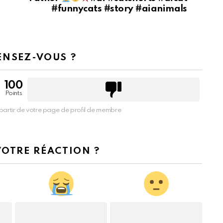
#funnycats #story #aianimals
ENSEZ-VOUS ?
100
Points
partir de votre page de profil de membre
VOTRE RÉACTION ?