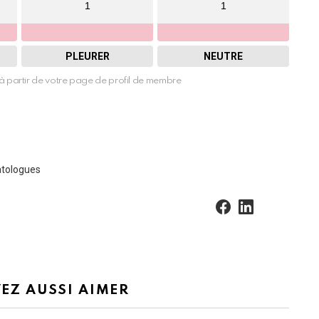
1
1
PLEURER
NEUTRE
à partir de votre page de profil de membre
atologues
facebook
linkedin
EZ AUSSI AIMER