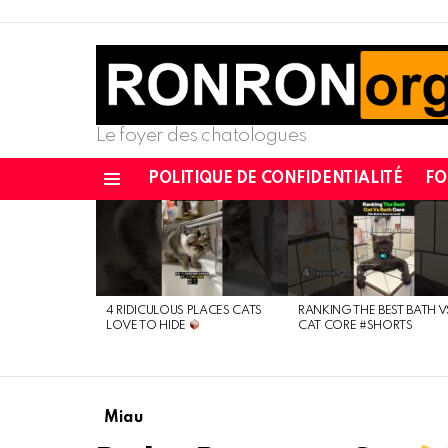
Le foyer des chatologues
POLITIQUE DE CONFIDENTIALITÉ
F
Menu
DERNIÈRES
NOUVELLES
4 RIDICULOUS PLACES CATS
RANKING THE BEST BATH V
LOVE TO HIDE
CAT CORE #SHORTS
Miau