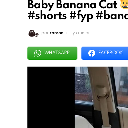
Baby Banana Cat
#shorts #fyp #ban
par
ronron
il y a un an
WHATSAPP
FACEBOOK