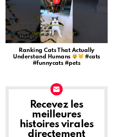
Ranking Cats That Actually
Understand Humans
#cats
#funnycats #pets
Recevez les
NEWSLETTER
meilleures
histoires virales
directement