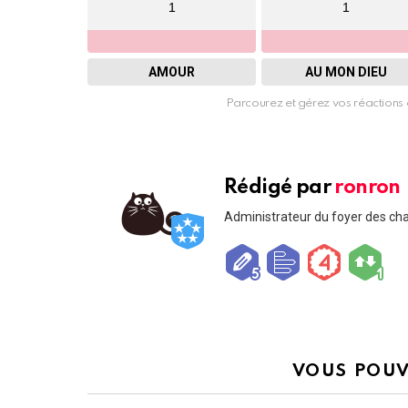
1
1
AMOUR
AU MON DIEU
Parcourez et gérez vos réactions 
Rédigé par
ronron
Administrateur du foyer des ch
VOUS POUV