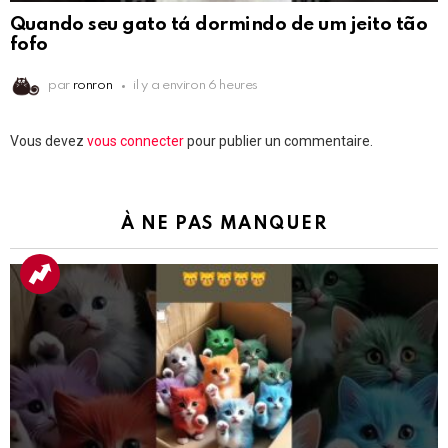
Quando seu gato tá dormindo de um jeito tão
fofo
par
ronron
il y a environ 6 heures
Laisser
Vous devez
vous connecter
pour publier un commentaire.
un
commentaire
À NE PAS MANQUER