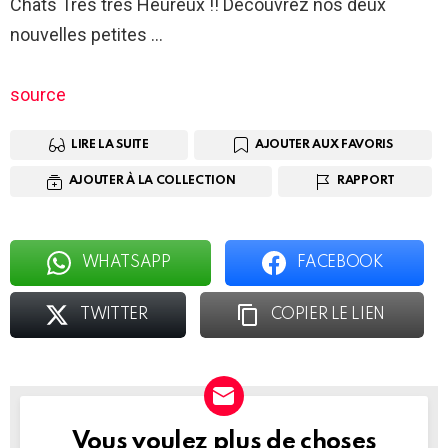
Chats Très très Heureux !! Découvrez nos deux
nouvelles petites …
source
LIRE LA SUITE
AJOUTER AUX FAVORIS
AJOUTER À LA COLLECTION
RAPPORT
WHATSAPP
FACEBOOK
TWITTER
COPIER LE LIEN
Vous voulez plus de choses
BULLETIN