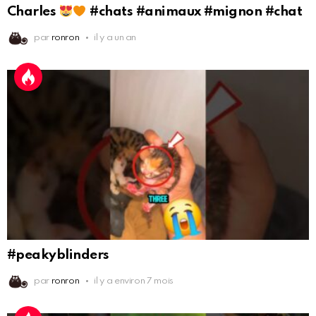
Charles
#chats #animaux #mignon #chat
par
ronron
il y a un an
#peakyblinders
par
ronron
il y a environ 7 mois