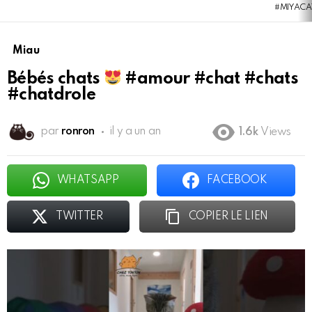
#MIYACA
Miau
Bébés chats
#amour #chat #chats
#chatdrole
par
ronron
il y a un an
1.6k
Views
WHATSAPP
FACEBOOK
TWITTER
COPIER LE LIEN