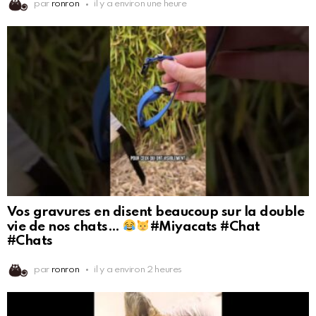
par
ronron
il y a environ une heure
Vos gravures en disent beaucoup sur la double
vie de nos chats…
#Miyacats #Chat
#Chats
par
ronron
il y a environ 2 heures