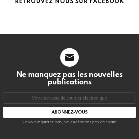
RETROUVEZ NOUS SUR FACEBOOK
Ne manquez pas les nouvelles
publications
Adresse
de
courrier
électronique:
Ne vous inquiétez pas, nous ne faisons pas de spam.