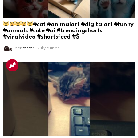
#cat #animalart #digitalart #funny
#anmals #cute #ai #trendingshorts
#viralvideo #shortsfeed #$
par
ronron
il y a un an