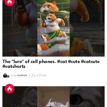
The “lure” of cell phones. #cat #cute #catcute
#catshorts
par
ronron
il y a 2 ans