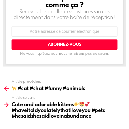
D'INFORMATION
comme ça ?
Recevez les meilleures histoires virales
directement dans votre boîte de réception !
Adresse
de
courrier
électronique:
Ne vous inquiétez pas, nous ne faisons pas de spam.
Article précédent
Voir
plus
#cat #chat #funny #animals
d'informations
Article suivant
Cute and adorable kittens
#haveitoldyoulatelythatiloveyou #pets
#hesaidshesaidloveinabundance