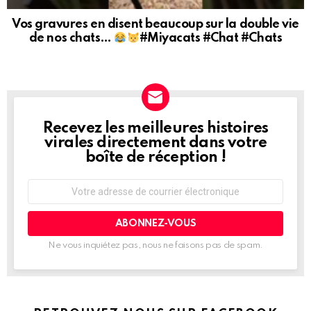
Vos gravures en disent beaucoup sur la double vie
de nos chats…
#Miyacats #Chat #Chats
Recevez les meilleures histoires
NEWSLETTER
virales directement dans votre
boîte de réception !
Adresse
de
courrier
électronique:
Ne vous inquiétez pas, nous ne faisons pas de spam.