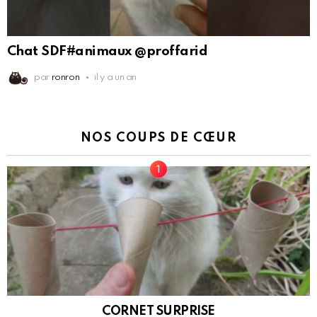
Chat SDF#animaux @proffarid
par
ronron
il y a un an
NOS COUPS DE CŒUR
CORNET SURPRISE