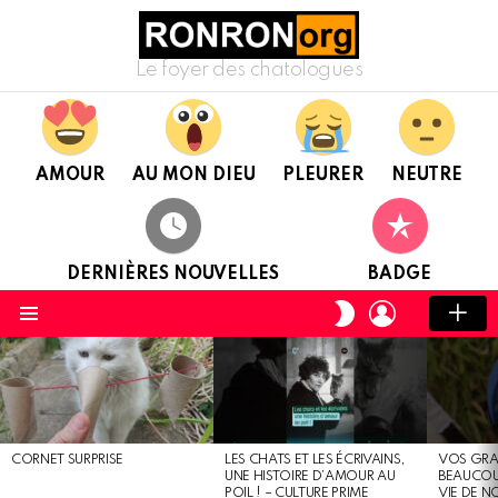
Le foyer des chatologues
AMOUR
AU MON DIEU
PLEURER
NEUTRE
DERNIÈRES NOUVELLES
BADGE
CONNEXION
CHANGER
DE
Menu
PEAU
DERNIÈRES
NOUVELLES
CORNET SURPRISE
LES CHATS ET LES ÉCRIVAINS,
VOS GRA
UNE HISTOIRE D’AMOUR AU
BEAUCOU
POIL ! – CULTURE PRIME
VIE DE 