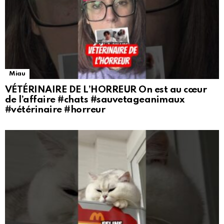
Miau
VÉTÉRINAIRE DE L’HORREUR On est au cœur
de l’affaire #chats #sauvetageanimaux
#vétérinaire #horreur