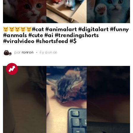
#cat #animalart #digitalart #funny
#anmals #cute #ai #trendingshorts
#viralvideo #shortsfeed #$
par
ronron
il y a un an