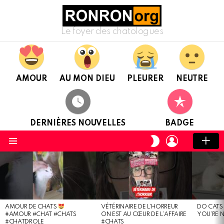
Le foyer des chatologues
AMOUR
AU MON DIEU
PLEURER
NEUTRE
DERNIÈRES NOUVELLES
BADGE
CONNEXION
CHANGER
DE
Menu
PEAU
DERNIÈRES
NOUVELLES
AMOUR DE CHATS
VÉTÉRINAIRE DE L’HORREUR
DO CATS
#AMOUR #CHAT #CHATS
ON EST AU CŒUR DE L’AFFAIRE
YOU’RE 
#CHATDROLE
#CHATS