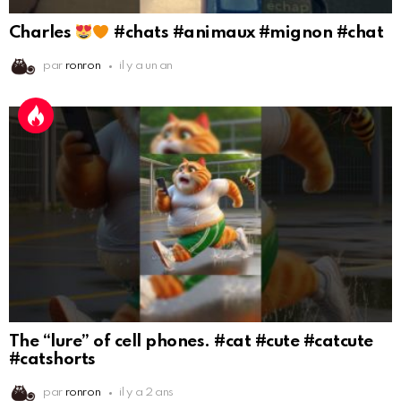
Charles
#chats #animaux #mignon #chat
par
ronron
il y a un an
The “lure” of cell phones. #cat #cute #catcute
#catshorts
par
ronron
il y a 2 ans