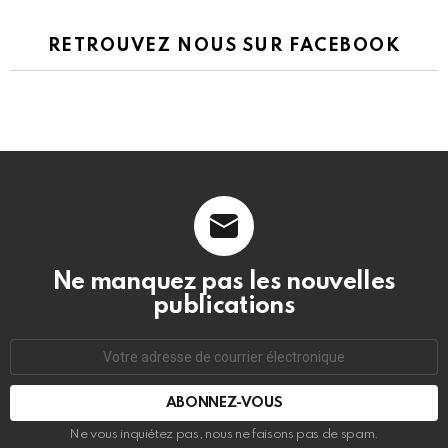
RETROUVEZ NOUS SUR FACEBOOK
Ne manquez pas les nouvelles
publications
Adresse
de
courrier
électronique:
Ne vous inquiétez pas, nous ne faisons pas de spam.