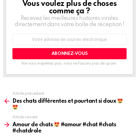
Vous voulez plus de choses
BULLETIN
D'INFORMATION
comme ça ?
Recevez les meilleures histoires virales
directement dans votre boîte de réception !
Adresse
de
courrier
électronique:
Ne vous inquiétez pas, nous ne faisons pas de spam.
Article précédent
Voir
plus
Des chats différentes et pourtant si doux
d'informations
Article suivant
Amour de chats
#amour #chat #chats
#chatdrole