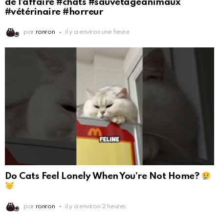
de l’affaire #chats #sauvetageanimaux
#vétérinaire #horreur
par
ronron
il y a environ une heure
Do Cats Feel Lonely When You’re Not Home?
par
ronron
il y a environ 2 heures