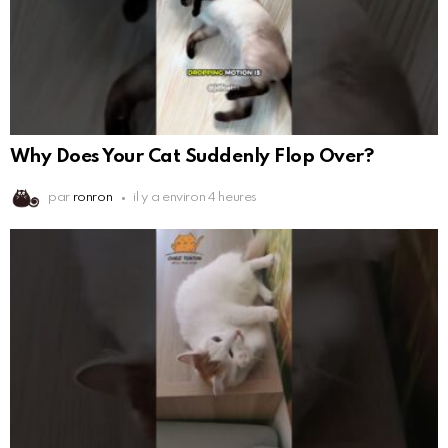
Why Does Your Cat Suddenly Flop Over?
par
ronron
il y a environ 4 heures