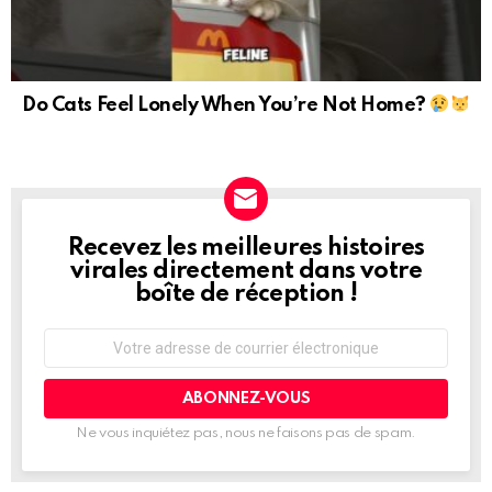
Do Cats Feel Lonely When You’re Not Home?
Recevez les meilleures histoires
NEWSLETTER
virales directement dans votre
boîte de réception !
Adresse
de
courrier
électronique:
Ne vous inquiétez pas, nous ne faisons pas de spam.