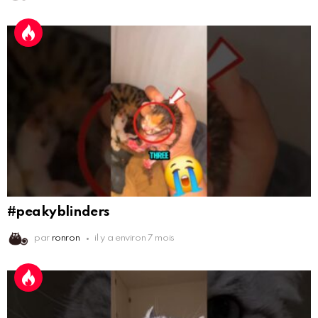
#peakyblinders
par
ronron
il y a environ 7 mois