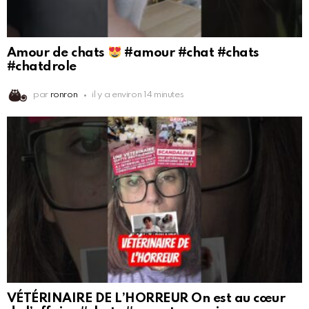
Amour de chats
#amour #chat #chats
#chatdrole
par
ronron
il y a environ 14 minutes
VÉTÉRINAIRE DE L’HORREUR On est au cœur