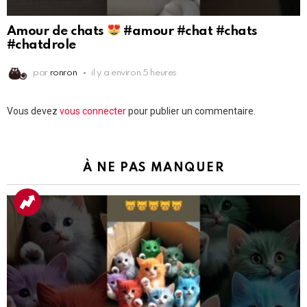
Amour de chats
#amour #chat #chats
#chatdrole
par
ronron
il y a environ 5 heures
Laisser
Vous devez
vous connecter
pour publier un commentaire.
un
commentaire
À NE PAS MANQUER