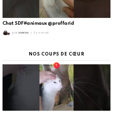
Chat SDF#animaux @proffarid
par
ronron
il y a un an
NOS COUPS DE CŒUR