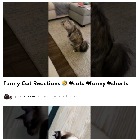
Funny Cat Reactions
#cats #funny #shorts
par
ronron
il y a environ 3 heures