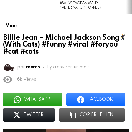
#SAUVETAGEANIMAUX
#VÉTÉRINAIRE #HORREUR
Miau
Billie Jean – Michael Jackson Song
(With Cats) #funny #viral #foryou
#cat #cats
par
ronron
il y a environ un mois
1.6k
Views
WHATSAPP
FACEBOOK
TWITTER
COPIER LE LIEN