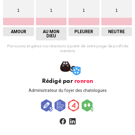
1
1
1
1
AMOUR
AU MON
PLEURER
NEUTRE
DIEU
Parcourez et gérez vos réactions à partir de votre page de profil de
membre
Rédigé par
ronron
Administrateur du foyer des chatologues
facebook
linkedin