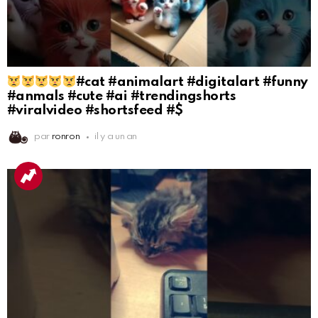
#cat #animalart #digitalart #funny
#anmals #cute #ai #trendingshorts
#viralvideo #shortsfeed #$
par
ronron
il y a un an