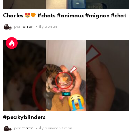
Charles
#chats #animaux #mignon #chat
par
ronron
il y a un an
#peakyblinders
par
ronron
il y a environ 7 mois