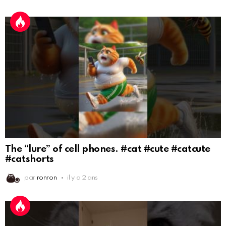
The “lure” of cell phones. #cat #cute #catcute
#catshorts
par
ronron
il y a 2 ans