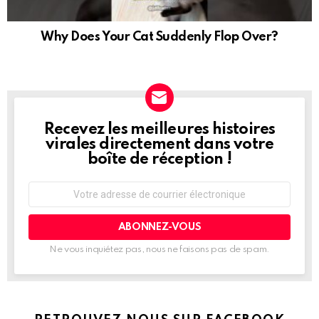
Why Does Your Cat Suddenly Flop Over?
Recevez les meilleures histoires
NEWSLETTER
virales directement dans votre
boîte de réception !
Adresse
de
courrier
électronique:
Ne vous inquiétez pas, nous ne faisons pas de spam.