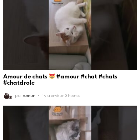
Amour de chats
#amour #chat #chats
#chatdrole
par
ronron
il y a environ 3 heures