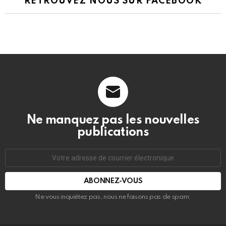
RETROUVEZ NOUS SUR FACEBOOK
Ne manquez pas les nouvelles
publications
Adresse
de
courrier
électronique:
Ne vous inquiétez pas, nous ne faisons pas de spam.