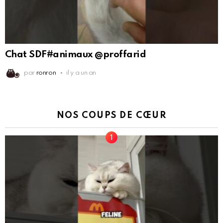
Chat SDF#animaux @proffarid
par
ronron
il y a un an
NOS COUPS DE CŒUR