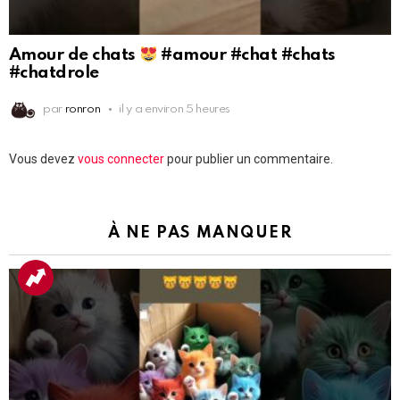
Amour de chats
#amour #chat #chats
#chatdrole
par
ronron
il y a environ 5 heures
Laisser
Vous devez
vous connecter
pour publier un commentaire.
un
commentaire
À NE PAS MANQUER