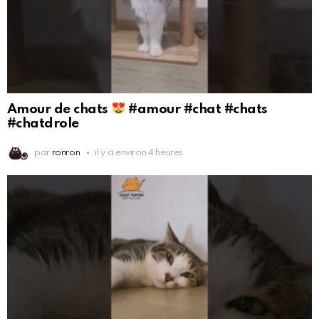
Amour de chats
#amour #chat #chats
#chatdrole
par
ronron
il y a environ 4 heures