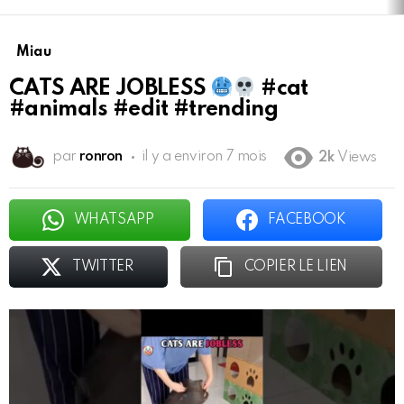
Miau
CATS ARE JOBLESS
#cat
#animals #edit #trending
par
ronron
il y a environ 7 mois
2k
Views
WHATSAPP
FACEBOOK
TWITTER
COPIER LE LIEN