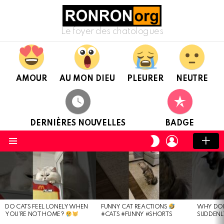
Le foyer des chatologues
AMOUR
AU MON DIEU
PLEURER
NEUTRE
DERNIÈRES NOUVELLES
BADGE
CONNEXION
CHANGER
DE
Menu
PEAU
DERNIÈRES
NOUVELLES
DO CATS FEEL LONELY WHEN
FUNNY CAT REACTIONS
WHY DOE
YOU’RE NOT HOME?
#CATS #FUNNY #SHORTS
SUDDENL