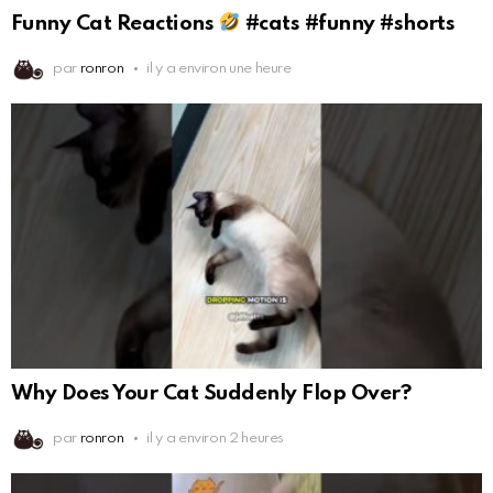
Funny Cat Reactions
#cats #funny #shorts
par
ronron
il y a environ une heure
Why Does Your Cat Suddenly Flop Over?
par
ronron
il y a environ 2 heures