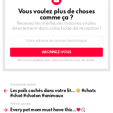
Vous voulez plus de choses
BULLETIN
D'INFORMATION
comme ça ?
Recevez les meilleures histoires virales
directement dans votre boîte de réception !
Adresse
de
courrier
électronique:
Ne vous inquiétez pas, nous ne faisons pas de spam.
Article précédent
Voir
plus
Les poils cachés dans votre lit…
#chats
d'informations
#chat #chaton #animaux
Article suivant
Every pet mom must have this…