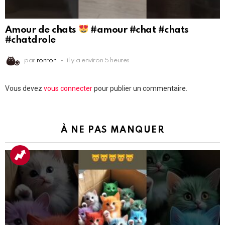
Amour de chats
#amour #chat #chats
#chatdrole
par
ronron
il y a environ 5 heures
Laisser
Vous devez
vous connecter
pour publier un commentaire.
un
commentaire
À NE PAS MANQUER