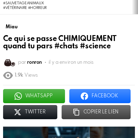
#SAUVETAGEANIMAUX
#VÉTÉRINAIRE #HORREUR
Miau
Ce qui se passe CHIMIQUEMENT
quand tu pars #chats #science
par
ronron
il y a environ un mois
1.9k
Views
WHATSAPP
FACEBOOK
TWITTER
COPIER LE LIEN