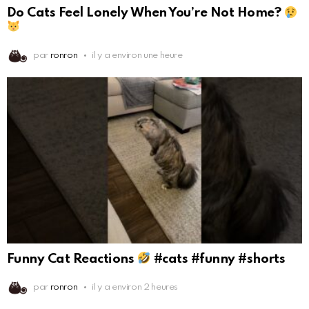
Do Cats Feel Lonely When You’re Not Home?
par
ronron
il y a environ une heure
Funny Cat Reactions
#cats #funny #shorts
par
ronron
il y a environ 2 heures