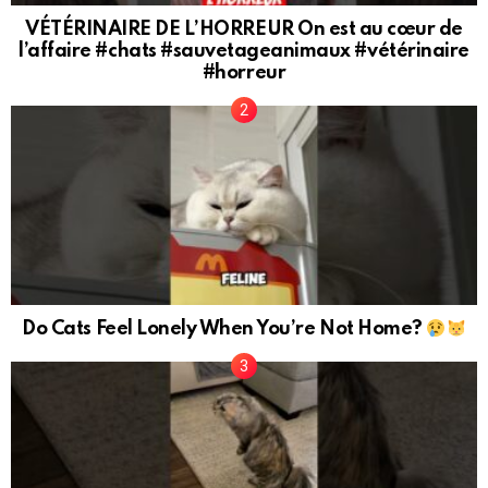
VÉTÉRINAIRE DE L’HORREUR On est au cœur de
l’affaire #chats #sauvetageanimaux #vétérinaire
#horreur
Do Cats Feel Lonely When You’re Not Home?