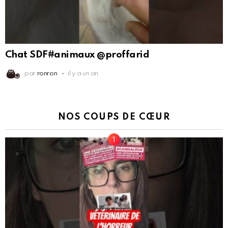
Chat SDF#animaux @proffarid
par
ronron
il y a un an
NOS COUPS DE CŒUR