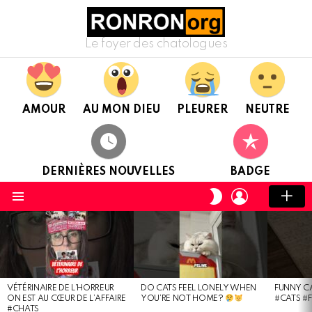
Le foyer des chatologues
AMOUR
AU MON DIEU
PLEURER
NEUTRE
DERNIÈRES NOUVELLES
BADGE
CONNEXION
CHANGER
DE
Menu
PEAU
DERNIÈRES
NOUVELLES
VÉTÉRINAIRE DE L’HORREUR
DO CATS FEEL LONELY WHEN
FUNNY C
ON EST AU CŒUR DE L’AFFAIRE
YOU’RE NOT HOME?
#CATS #
#CHATS