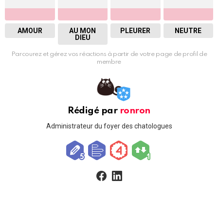
AMOUR
AU MON
PLEURER
NEUTRE
DIEU
Parcourez et gérez vos réactions à partir de votre page de profil de
membre
Rédigé par
ronron
Administrateur du foyer des chatologues
facebook
linkedin