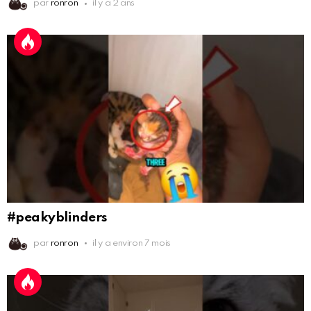
par
ronron
il y a 2 ans
#peakyblinders
par
ronron
il y a environ 7 mois