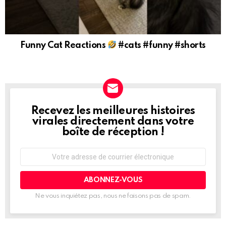
Funny Cat Reactions
#cats #funny #shorts
Recevez les meilleures histoires
NEWSLETTER
virales directement dans votre
boîte de réception !
Adresse
de
courrier
électronique:
Ne vous inquiétez pas, nous ne faisons pas de spam.