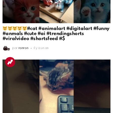
#cat #animalart #digitalart #funny
#anmals #cute #ai #trendingshorts
#viralvideo #shortsfeed #$
par
ronron
il y a un an