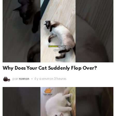
Why Does Your Cat Suddenly Flop Over?
par
ronron
il y a environ 3 heures