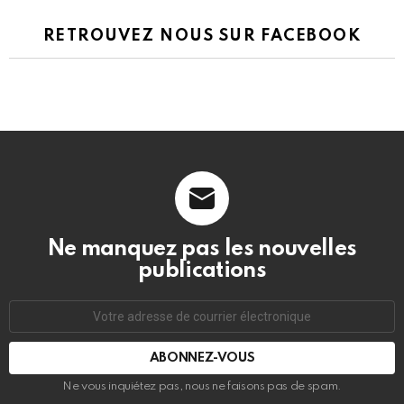
RETROUVEZ NOUS SUR FACEBOOK
Ne manquez pas les nouvelles
publications
Adresse
de
courrier
électronique:
Ne vous inquiétez pas, nous ne faisons pas de spam.