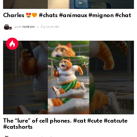
Charles
#chats #animaux #mignon #chat
par
ronron
il y a un an
The “lure” of cell phones. #cat #cute #catcute
#catshorts