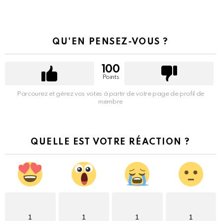
QU'EN PENSEZ-VOUS ?
100
Points
Parcourez et gérez vos votes à partir de votre page de profil de
membre
QUELLE EST VOTRE RÉACTION ?
1
1
1
1