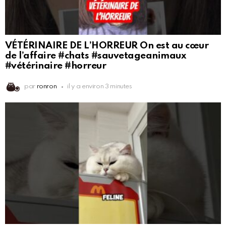
VÉTÉRINAIRE DE L’HORREUR On est au cœur
de l’affaire #chats #sauvetageanimaux
#vétérinaire #horreur
par
ronron
il y a environ 3 minutes