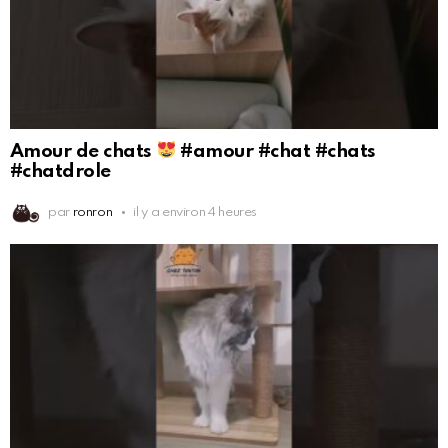
Amour de chats
#amour #chat #chats
#chatdrole
par
ronron
il y a environ 4 heures