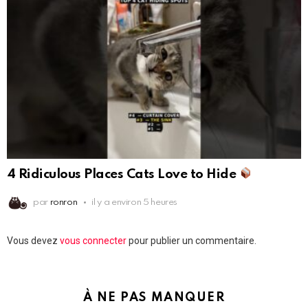
4 Ridiculous Places Cats Love to Hide
par
ronron
il y a environ 5 heures
Laisser
Vous devez
vous connecter
pour publier un commentaire.
un
commentaire
À NE PAS MANQUER