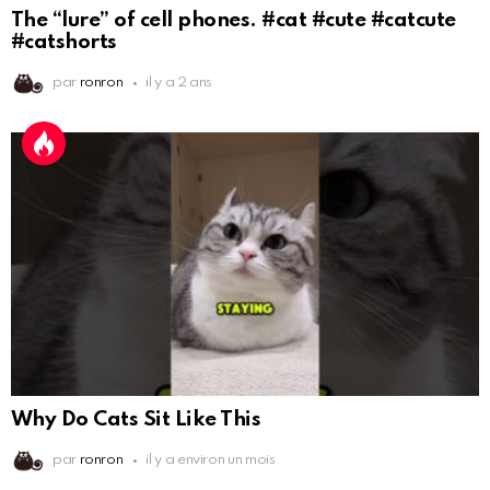
The “lure” of cell phones. #cat #cute #catcute
#catshorts
par
ronron
il y a 2 ans
Why Do Cats Sit Like This
par
ronron
il y a environ un mois