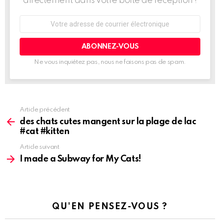
directement dans votre boîte de réception !
Adresse
de
courrier
électronique:
Ne vous inquiétez pas, nous ne faisons pas de spam.
Article précédent
Voir
plus
des chats cutes mangent sur la plage de lac
d'informations
#cat #kitten
Article suivant
I made a Subway for My Cats!
QU'EN PENSEZ-VOUS ?