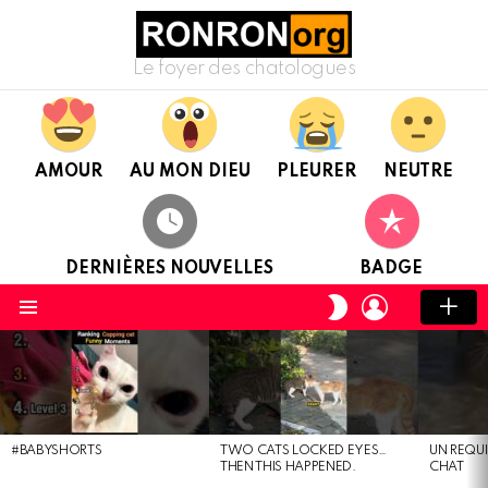
Le foyer des chatologues
AMOUR
AU MON DIEU
PLEURER
NEUTRE
DERNIÈRES NOUVELLES
BADGE
CONNEXION
CHANGER
DE
Menu
PEAU
DERNIÈRES
NOUVELLES
#BABYSHORTS
TWO CATS LOCKED EYES…
UN REQU
THEN THIS HAPPENED.
CHAT