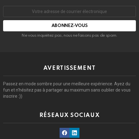
Adresse
de
courrier
électronique:
Ne vous inquiétez pas, nous ne faisons pas de spam.
AVERTISSEMENT
Passez en mode sombre pour une meilleure expérience. Ayez du
fun et n’hésitez pas à partager au maximum sans oublier de vous
inscrire :))
RÉSEAUX SOCIAUX
Facebook
Linkedin