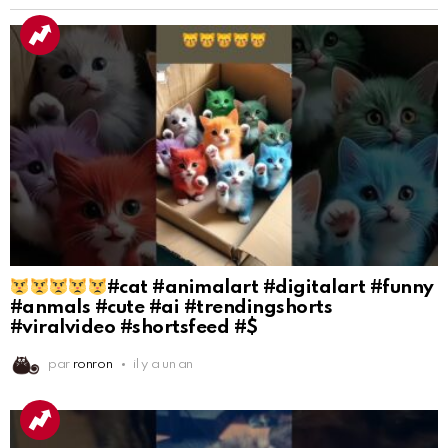
#cat #animalart #digitalart #funny
#anmals #cute #ai #trendingshorts
#viralvideo #shortsfeed #$
par
ronron
il y a un an