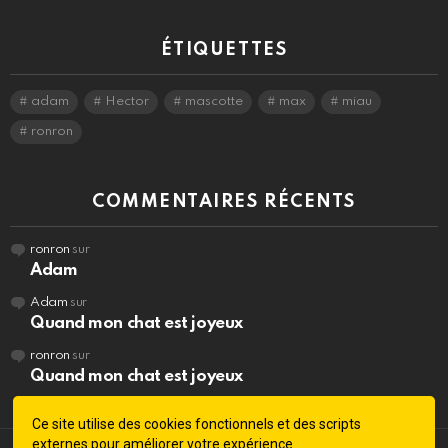
ÉTIQUETTES
adam
Hector
mascotte
max
miau
ronron
COMMENTAIRES RÉCENTS
ronron
sur
Adam
Adam
sur
Quand mon chat est joyeux
ronron
sur
Quand mon chat est joyeux
Ce site utilise des cookies fonctionnels et des scripts
externes pour améliorer votre expérience.