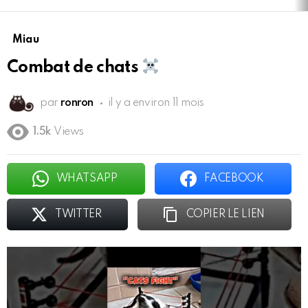
Miau
Combat de chats
par
ronron
il y a environ 11 mois
1.5k
Views
WHATSAPP
FACEBOOK
TWITTER
COPIER LE LIEN