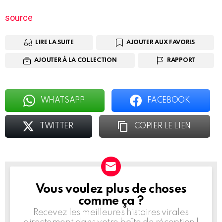
source
LIRE LA SUITE
AJOUTER AUX FAVORIS
AJOUTER À LA COLLECTION
RAPPORT
WHATSAPP
FACEBOOK
TWITTER
COPIER LE LIEN
Vous voulez plus de choses
BULLETIN
D'INFORMATION
comme ça ?
Recevez les meilleures histoires virales