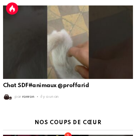
Chat SDF#animaux @proffarid
par
ronron
il y a un an
NOS COUPS DE CŒUR