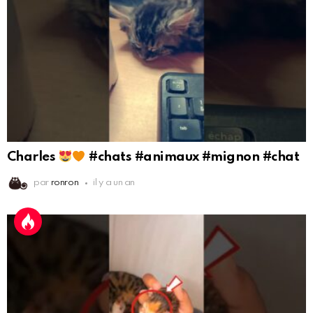
Charles
#chats #animaux #mignon #chat
par
ronron
il y a un an