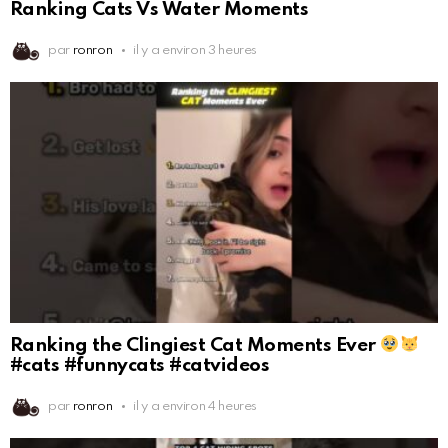
Ranking Cats Vs Water Moments
par
ronron
il y a environ 3 heures
Ranking the Clingiest Cat Moments Ever
#cats #funnycats #catvideos
par
ronron
il y a environ 4 heures