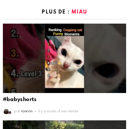
PLUS DE :
MIAU
#babyshorts
par
ronron
il y a moins d'une minute