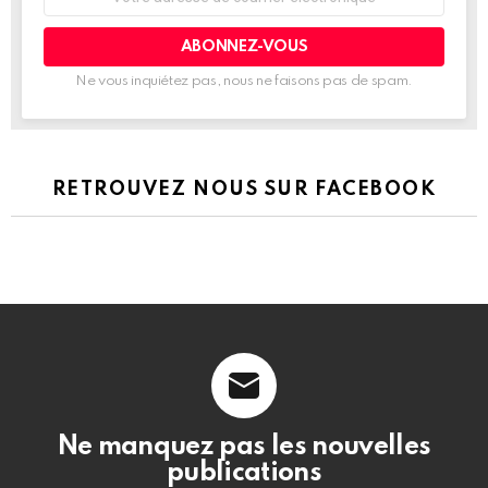
de
courrier
électronique:
Ne vous inquiétez pas, nous ne faisons pas de spam.
RETROUVEZ NOUS SUR FACEBOOK
Ne manquez pas les nouvelles
publications