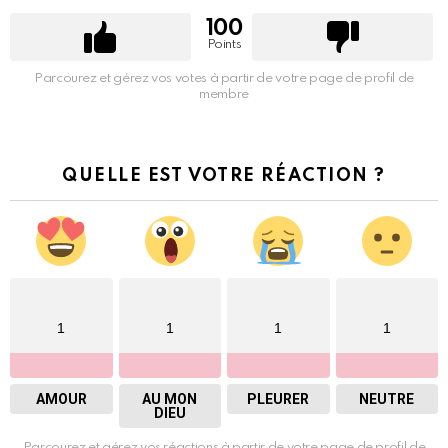
100
Points
Parcourez et gérez vos votes à partir de votre page de profil de
membre
QUELLE EST VOTRE RÉACTION ?
1
1
1
1
AMOUR
AU MON
PLEURER
NEUTRE
DIEU
Parcourez et gérez vos réactions à partir de votre page de profil de