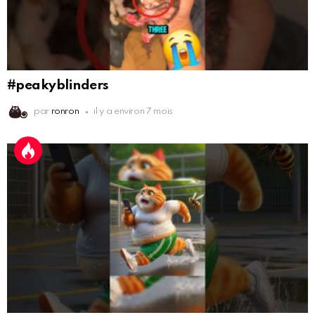
#peakyblinders
par
ronron
il y a environ 7 mois