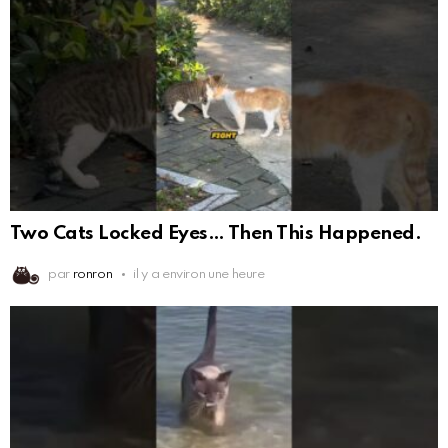
Two Cats Locked Eyes… Then This Happened.
par
ronron
il y a environ une heure