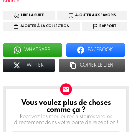
source
LIRE LA SUITE
AJOUTER AUX FAVORIS
AJOUTER À LA COLLECTION
RAPPORT
WHATSAPP
FACEBOOK
TWITTER
COPIER LE LIEN
Vous voulez plus de choses
BULLETIN
D'INFORMATION
comme ça ?
Recevez les meilleures histoires virales
directement dans votre boîte de réception !