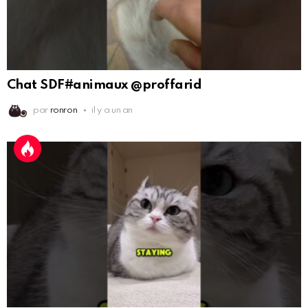
Chat SDF#animaux @proffarid
par
ronron
il y a un an