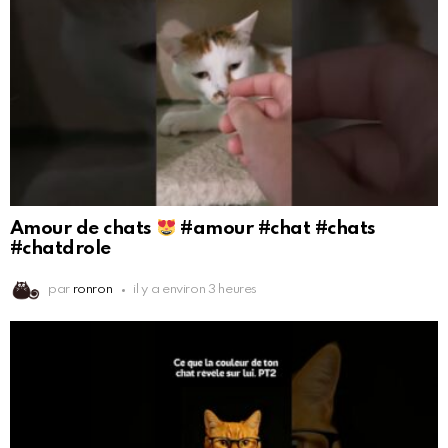
Amour de chats
#amour #chat #chats
#chatdrole
par
ronron
il y a environ 3 heures