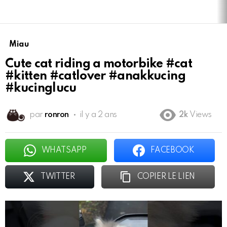
Miau
Cute cat riding a motorbike #cat
#kitten #catlover #anakkucing
#kucinglucu
par
ronron
il y a 2 ans
2k
Views
WHATSAPP
FACEBOOK
TWITTER
COPIER LE LIEN