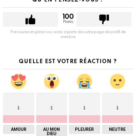
100
Points
Parcourez et gérez vos votes à partir de votre page de profil de
membre
QUELLE EST VOTRE RÉACTION ?
1
1
1
1
AMOUR
AU MON
PLEURER
NEUTRE
DIEU