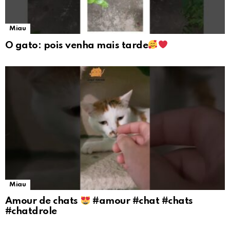
Miau
O gato: pois venha mais tarde
Miau
Amour de chats
#amour #chat #chats
#chatdrole