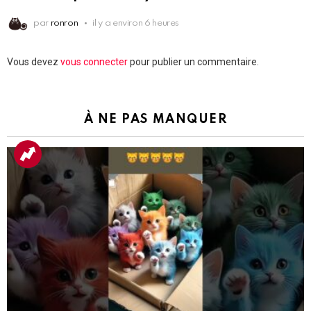
par
ronron
il y a environ 6 heures
Laisser
Vous devez
vous connecter
pour publier un commentaire.
un
commentaire
À NE PAS MANQUER