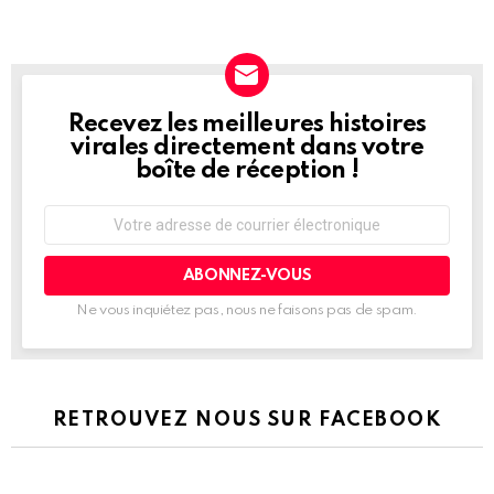
Recevez les meilleures histoires
NEWSLETTER
virales directement dans votre
boîte de réception !
Adresse
de
courrier
électronique:
Ne vous inquiétez pas, nous ne faisons pas de spam.
RETROUVEZ NOUS SUR FACEBOOK