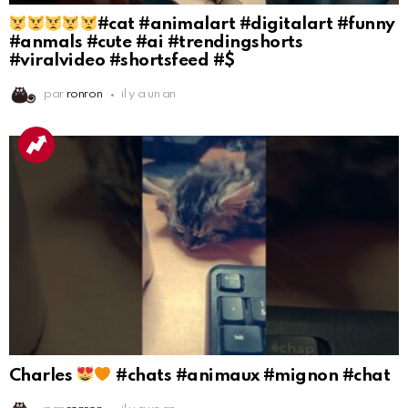
#cat #animalart #digitalart #funny
#anmals #cute #ai #trendingshorts
#viralvideo #shortsfeed #$
par
ronron
il y a un an
Charles
#chats #animaux #mignon #chat