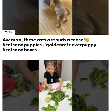
Miau
Aw man, these cats are such a tease!
#catsandpuppies #goldenretrieverpuppy
#catsandboxes