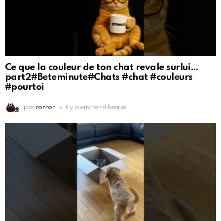
Ce que la couleur de ton chat revale surlui…
part2#Beteminute#Chats #chat #couleurs
#pourtoi
par
ronron
il y a environ 4 heures