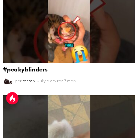
#peakyblinders
par
ronron
il y a environ 7 mois