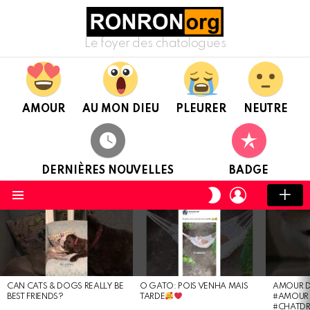
Le foyer des chatologues
AMOUR
AU MON DIEU
PLEURER
NEUTRE
DERNIÈRES NOUVELLES
BADGE
CONNEXION
CHANGER
DE
Menu
PEAU
DERNIÈRES
NOUVELLES
CAN CATS & DOGS REALLY BE
O GATO: POIS VENHA MAIS
AMOUR D
BEST FRIENDS?
TARDE
#AMOUR 
#CHATD