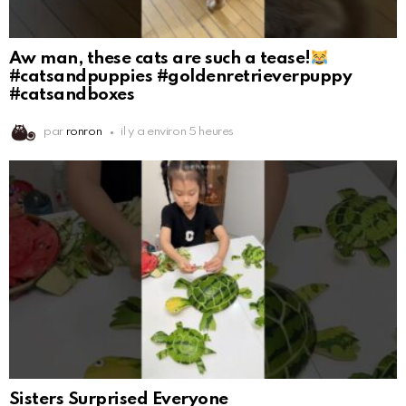
Aw man, these cats are such a tease!
#catsandpuppies #goldenretrieverpuppy
#catsandboxes
par
ronron
il y a environ 5 heures
Sisters Surprised Everyone