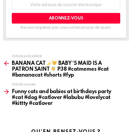
Adresse
de
courrier
électronique:
Ne vous inquiétez pas, nous ne faisons pas de spam.
Article précédent
Voir
plus
BANANA CAT
BABY ‘S MAID IS A
d'informations
PATRON SAINT
P38 #catmemes #cat
#bananacat #shorts #fyp
Article suivant
Funny cats and babies at birthdays party
#cat #dog #catlover #labubu #lovelycat
#kittty #catlover
QU'EN PENSEZ-VOUS ?