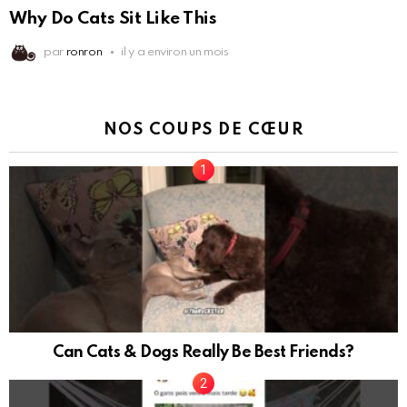
Why Do Cats Sit Like This
par
ronron
il y a environ un mois
NOS COUPS DE CŒUR
Can Cats & Dogs Really Be Best Friends?