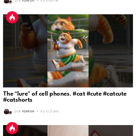
par
ronron
il y a un an
The “lure” of cell phones. #cat #cute #catcute
#catshorts
par
ronron
il y a 2 ans