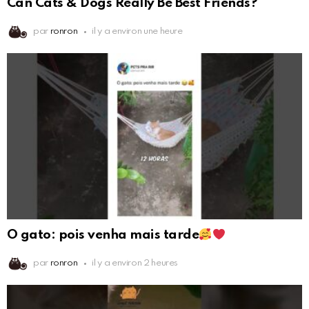
Can Cats & Dogs Really Be Best Friends?
par
ronron
il y a environ une heure
O gato: pois venha mais tarde
par
ronron
il y a environ 2 heures