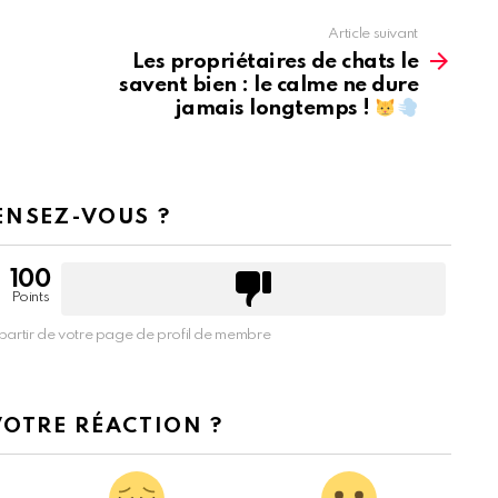
Article suivant
Les propriétaires de chats le
savent bien : le calme ne dure
jamais longtemps !
ENSEZ-VOUS ?
100
Points
partir de votre page de profil de membre
VOTRE RÉACTION ?