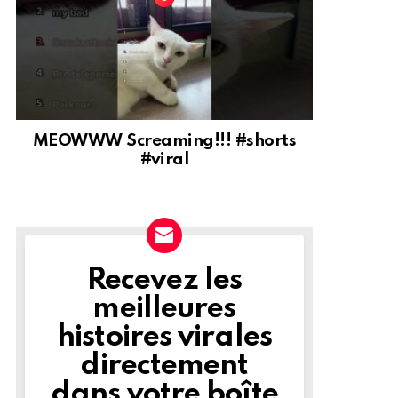
MEOWWW Screaming!!! #shorts
#viral
Recevez les
NEWSLETTER
meilleures
histoires virales
directement
dans votre boîte