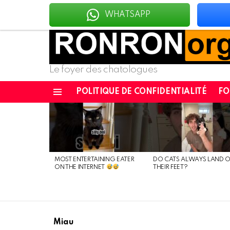
WHATSAPP
Le foyer des chatologues
POLITIQUE DE CONFIDENTIALITÉ
F
Menu
DERNIÈRES
NOUVELLES
MOST ENTERTAINING EATER
DO CATS ALWAYS LAND 
ON THE INTERNET
THEIR FEET?
Miau