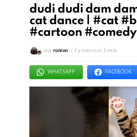
dudi dudi dam dam 
cat dance | #cat #b
#cartoon #comedy
par
ronron
il y a environ 3 mois
WHATSAPP
FACEBOOK