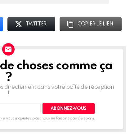
TWITTER
COPIER LE LIEN
 de choses comme ça
?
les directement dans votre boîte de réception
!
Ne vous inquiétez pas, nous ne faisons pas de spam.