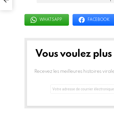
WHATSAPP
FACEBOOK
Vous voulez plus
BULLETIN
D'INFORMATION
Recevez les meilleures histoires vira
Adresse
de
courrier
électronique: