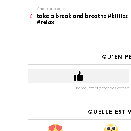
Article précédent
Voir
plus
take a break and breathe #kitties
d'informations
#relax
QU'EN P
Parcourez et gérez vos votes à 
QUELLE EST 