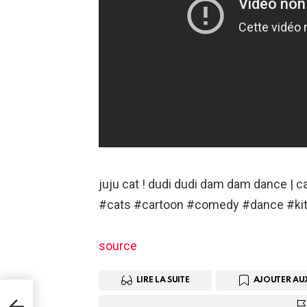
juju cat ! dudi dudi dam dam dance | ca
#cats #cartoon #comedy #dance #kit
source
LIRE LA SUITE
AJOUTER AU
s