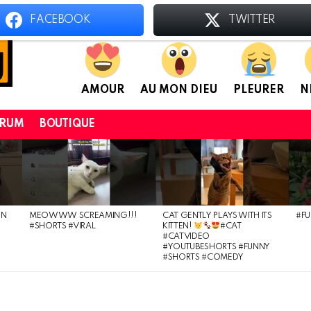
FACEBOOK
TWITTER
AMOUR
AU MON DIEU
PLEURER
N
ORUM
BOUTIQUE
ON
MEOWWW SCREAMING!!!
CAT GENTLY PLAYS WITH ITS
#FU
#SHORTS #VIRAL
KITTEN!
#CAT
#CATVIDEO
#YOUTUBESHORTS #FUNNY
#SHORTS #COMEDY