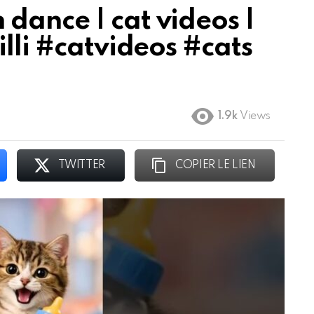
dance | cat videos |
illi #catvideos #cats
1.9k
Views
TWITTER
COPIER LE LIEN