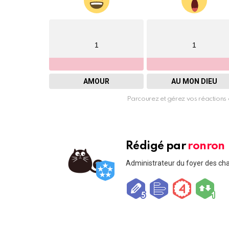
1
1
AMOUR
AU MON DIEU
Parcourez et gérez vos réactions 
Rédigé par
ronron
Administrateur du foyer des ch