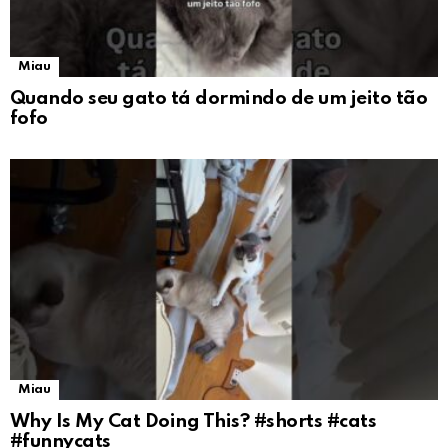
Miau
Quando seu gato tá dormindo de um jeito tão
fofo
Miau
Why Is My Cat Doing This? #shorts #cats
#funnycats