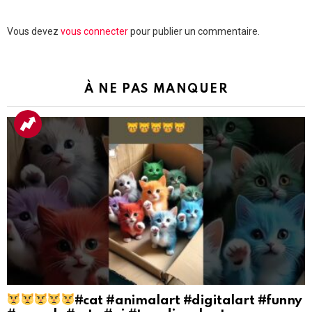
Laisser
Vous devez
vous connecter
pour publier un commentaire.
un
commentaire
À NE PAS MANQUER
#cat #animalart #digitalart #funny