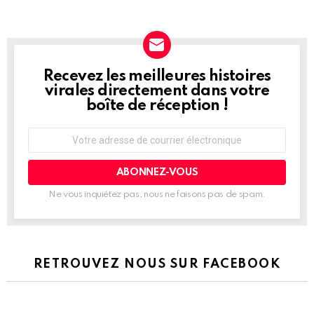
Recevez les meilleures histoires
NEWSLETTER
virales directement dans votre
boîte de réception !
Adresse
de
courrier
électronique:
Ne vous inquiétez pas, nous ne faisons pas de spam.
RETROUVEZ NOUS SUR FACEBOOK