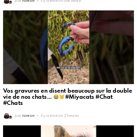
par
ronron
il y a environ une heure
Vos gravures en disent beaucoup sur la double
vie de nos chats…
#Miyacats #Chat
#Chats
par
ronron
il y a environ 2 heures