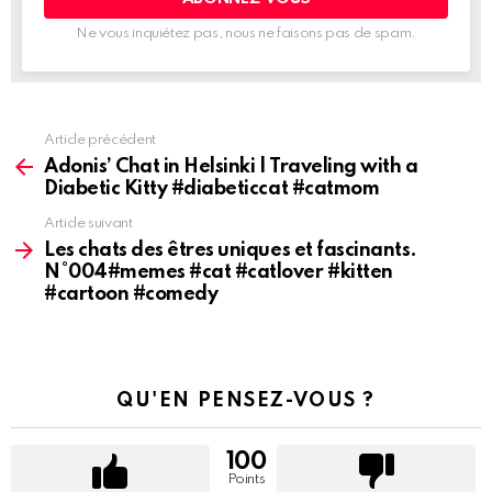
Ne vous inquiétez pas, nous ne faisons pas de spam.
Article précédent
Voir
plus
Adonis’ Chat in Helsinki | Traveling with a
d'informations
Diabetic Kitty #diabeticcat #catmom
Article suivant
Les chats des êtres uniques et fascinants.
N°004#memes #cat #catlover #kitten
#cartoon #comedy
QU'EN PENSEZ-VOUS ?
100
Points