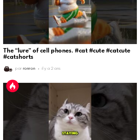
The “lure” of cell phones. #cat #cute #catcute
#catshorts
par
ronron
il y a 2 ans