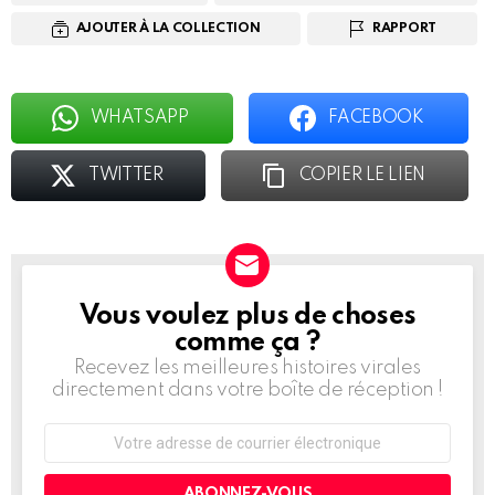
AJOUTER À LA COLLECTION
RAPPORT
WHATSAPP
FACEBOOK
TWITTER
COPIER LE LIEN
Vous voulez plus de choses
BULLETIN
D'INFORMATION
comme ça ?
Recevez les meilleures histoires virales
directement dans votre boîte de réception !
Adresse
de
courrier
électronique: