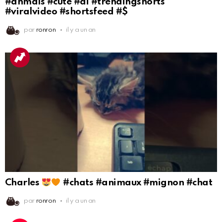
#anmals #cute #ai #trendingshorts
#viralvideo #shortsfeed #$
par
ronron
il y a un an
Charles
#chats #animaux #mignon #chat
par
ronron
il y a un an