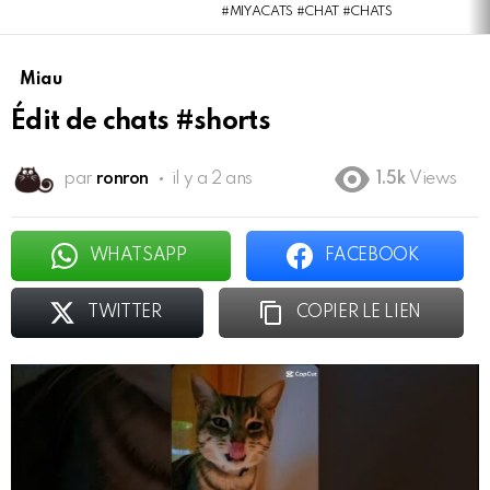
#MIYACATS #CHAT #CHATS
Miau
Édit de chats #shorts
par
ronron
il y a 2 ans
1.5k
Views
WHATSAPP
FACEBOOK
TWITTER
COPIER LE LIEN