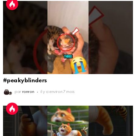
#peakyblinders
par
ronron
il y a environ 7 mois