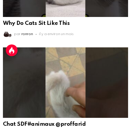
Why Do Cats Sit Like This
par
ronron
il y a environ un mois
Chat SDF#animaux @proffarid