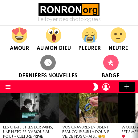
Le foyer des chatologues
AMOUR
AU MON DIEU
PLEURER
NEUTRE
DERNIÈRES NOUVELLES
BADGE
CONNEXION
CHANGER
DE
Menu
PEAU
DERNIÈRES
NOUVELLES
LES CHATS ET LES ÉCRIVAINS,
VOS GRAVURES EN DISENT
WOULD Y
UNE HISTOIRE D’AMOUR AU
BEAUCOUP SUR LA DOUBLE
PET’S ME
POIL ! – CULTURE PRIME
VIE DE NOS CHATS…