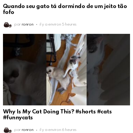
Quando seu gato tá dormindo de um jeito tão
fofo
par
ronron
il y a environ 5 heures
Why Is My Cat Doing This? #shorts #cats
#funnycats
par
ronron
il y a environ 6 heures