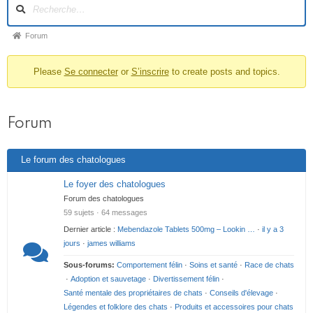
N
a
v
F
Forum
i
i
g
Please
Se connecter
or
S’inscrire
to create posts and topics.
l
a
t
d
i
’
o
Forum
A
n
r
d
Le forum des chatologues
u
i
f
a
Le foyer des chatologues
o
n
Forum des chatologues
r
59 sujets · 64 messages
e
u
Dernier article :
Mebendazole Tablets 500mg – Lookin …
·
il y a 3
m
d
jours
·
james williams
u
Sous-forums:
Comportement félin
·
Soins et santé
·
Race de chats
f
·
Adoption et sauvetage
·
Divertissement félin
·
o
Santé mentale des propriétaires de chats
·
Conseils d'élevage
·
Légendes et folklore des chats
·
Produits et accessoires pour chats
r