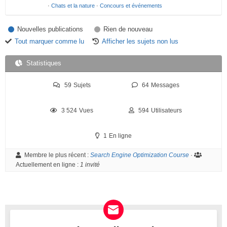
·
Chats et la nature
·
Concours et événements
u
m
Nouvelles publications
Rien de nouveau
Tout marquer comme lu
Afficher les sujets non lus
–
V
Statistiques
o
59
Sujets
64
Messages
u
s
3 524
Vues
594
Utilisateurs
ê
t
1
En ligne
e
s
Membre le plus récent :
Search Engine Optimization Course
·
Actuellement en ligne :
1 invité
i
c
i
: