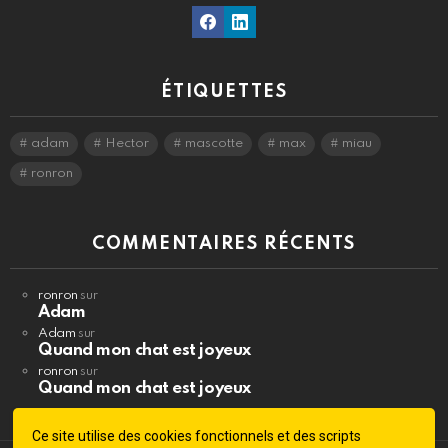
Facebook
Linkedin
ÉTIQUETTES
adam
Hector
mascotte
max
miau
ronron
COMMENTAIRES RÉCENTS
ronron
sur
Adam
Adam
sur
Quand mon chat est joyeux
ronron
sur
Quand mon chat est joyeux
Ce site utilise des cookies fonctionnels et des scripts