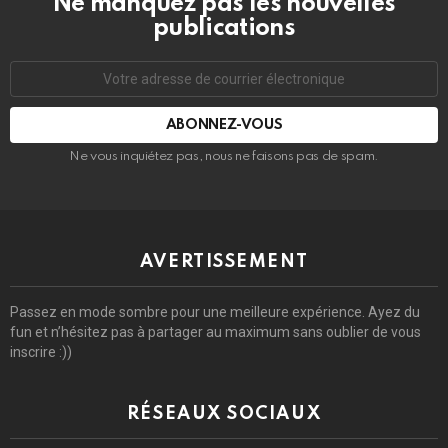
Ne manquez pas les nouvelles
publications
Adresse
de
courrier
électronique:
Ne vous inquiétez pas, nous ne faisons pas de spam.
AVERTISSEMENT
Passez en mode sombre pour une meilleure expérience. Ayez du
fun et n’hésitez pas à partager au maximum sans oublier de vous
inscrire :))
RÉSEAUX SOCIAUX