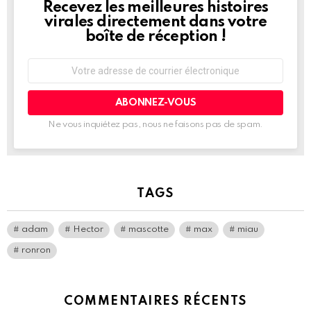
Recevez les meilleures histoires
NEWSLETTER
virales directement dans votre
boîte de réception !
Adresse
de
courrier
électronique:
Ne vous inquiétez pas, nous ne faisons pas de spam.
TAGS
adam
Hector
mascotte
max
miau
ronron
COMMENTAIRES RÉCENTS