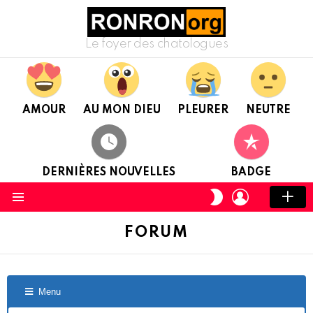
Le foyer des chatologues
AMOUR
AU MON DIEU
PLEURER
NEUTRE
DERNIÈRES NOUVELLES
BADGE
CONNEXION
CHANGER
DE
Menu
PEAU
FORUM
Menu