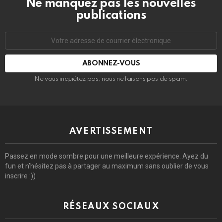
Ne manquez pas les nouvelles
publications
Adresse
de
courrier
électronique:
Ne vous inquiétez pas, nous ne faisons pas de spam.
AVERTISSEMENT
Passez en mode sombre pour une meilleure expérience. Ayez du
fun et n’hésitez pas à partager au maximum sans oublier de vous
inscrire :))
RÉSEAUX SOCIAUX