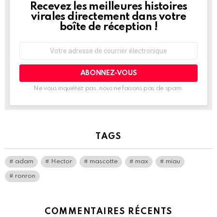
Recevez les meilleures histoires
NEWSLETTER
virales directement dans votre
boîte de réception !
Adresse
de
courrier
électronique:
Ne vous inquiétez pas, nous ne faisons pas de spam.
TAGS
adam
Hector
mascotte
max
miau
ronron
COMMENTAIRES RÉCENTS