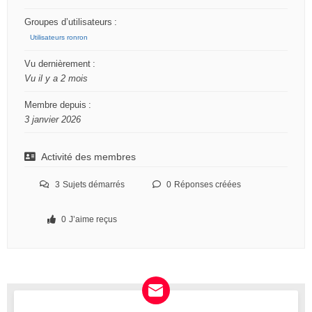
u
Groupes d’utilisateurs :
m
Utilisateurs ronron
Vu dernièrement :
–
Vu il y a 2 mois
V
o
Membre depuis :
3 janvier 2026
u
s
Activité des membres
ê
t
3
Sujets démarrés
0
Réponses créées
e
s
0
J’aime reçus
i
c
i
: