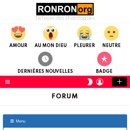
Le foyer des chatologues
AMOUR
AU MON DIEU
PLEURER
NEUTRE
DERNIÈRES NOUVELLES
BADGE
CONNEXION
CHANGER
DE
Menu
PEAU
FORUM
Menu