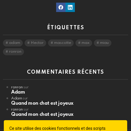
Facebook
Linkedin
ÉTIQUETTES
adam
Hector
mascotte
max
miau
ronron
COMMENTAIRES RÉCENTS
ronron
sur
Adam
Adam
sur
Quand mon chat est joyeux
ronron
sur
Quand mon chat est joyeux
Ce site utilise des cookies fonctionnels et des scripts