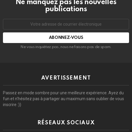
Ne manquez pas les nouvelles
publications
Adresse
de
courrier
électronique:
Ne vous inquiétez pas, nous ne faisons pas de spam.
AVERTISSEMENT
Passez en mode sombre pour une meilleure expérience. Ayez du
fun et n’hésitez pas à partager au maximum sans oublier de vous
inscrire :))
RÉSEAUX SOCIAUX