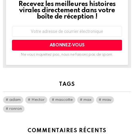
Recevez les meilleures histoires
NEWSLETTER
virales directement dans votre
boîte de réception !
Adresse
de
courrier
électronique:
Ne vous inquiétez pas, nous ne faisons pas de spam.
TAGS
adam
Hector
mascotte
max
miau
ronron
COMMENTAIRES RÉCENTS