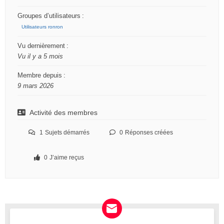
u
Groupes d’utilisateurs :
m
Utilisateurs ronron
Vu dernièrement :
–
Vu il y a 5 mois
V
o
Membre depuis :
9 mars 2026
u
s
Activité des membres
ê
t
1
Sujets démarrés
0
Réponses créées
e
s
0
J’aime reçus
i
c
i
: