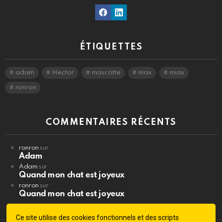
Facebook
Linkedin
ÉTIQUETTES
adam
Hector
mascotte
max
miau
ronron
COMMENTAIRES RÉCENTS
ronron
sur
Adam
Adam
sur
Quand mon chat est joyeux
ronron
sur
Quand mon chat est joyeux
Ce site utilise des cookies fonctionnels et des scripts