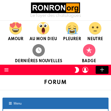
Le foyer des chatologues
AMOUR
AU MON DIEU
PLEURER
NEUTRE
DERNIÈRES NOUVELLES
BADGE
CONNEXION
CHANGER
DE
Menu
PEAU
FORUM
Menu