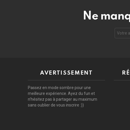
Ne manqu
Adresse
de
courrie
électro
AVERTISSEMENT
RÉ
Passez en mode sombre pour une
meilleure expérience. Ayez du fun et
n’hésitez pas à partager au maximum
sans oublier de vous inscrire :))