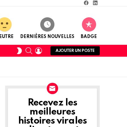
Facebook
Linkedin
EUTRE
DERNIÈRES NOUVELLES
BADGE
RECHERCHE
CONNEXION
CHANGER
AJOUTER UN POSTE
DE
PEAU
Recevez les
NEWSLETTER
meilleures
histoires virales