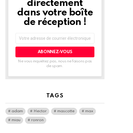
directement
dans votre boîte
de réception !
Adresse
de
courrier
électronique:
Ne vous inquiétez pas, nous ne faisons pas
de spam.
TAGS
adam
Hector
mascotte
max
miau
ronron