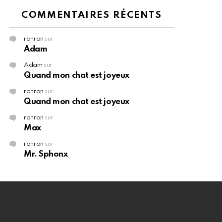
COMMENTAIRES RÉCENTS
ronron
sur
Adam
Adam
sur
Quand mon chat est joyeux
ronron
sur
Quand mon chat est joyeux
ronron
sur
Max
ronron
sur
Mr. Sphonx