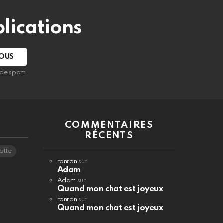
lications
s de spam.
COMMENTAIRES
RÉCENTS
otte
ronron
sur
Adam
Adam
sur
Quand mon chat est joyeux
ronron
sur
Quand mon chat est joyeux