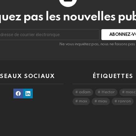
ez pas les nouvelles pub
r
Ne vous inquiétez pas, nous ne faisons pa
nique:
SEAUX SOCIAUX
ÉTIQUETTES
Facebook
Linkedin
adam
Hector
masc
max
miau
ronron