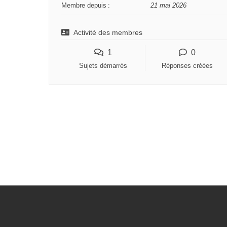
Membre depuis :
21 mai 2026
o
u
Activité des membres
s
ê
1
0
t
Sujets démarrés
Réponses créées
e
s
i
c
i
: