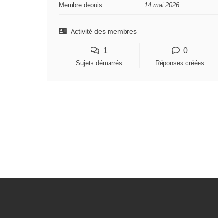
Membre depuis :
14 mai 2026
o
u
Activité des membres
s
ê
1
0
t
Sujets démarrés
Réponses créées
e
s
i
c
i
: