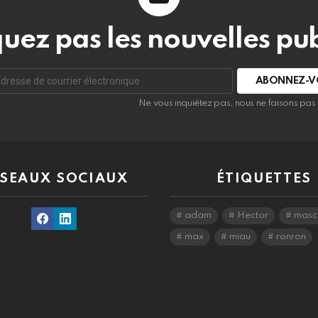
ez pas les nouvelles pub
r
Ne vous inquiétez pas, nous ne faisons pa
nique:
SEAUX SOCIAUX
ÉTIQUETTES
Facebook
Linkedin
adam
Hector
masc
max
miau
ronron