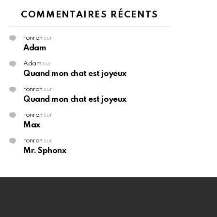
COMMENTAIRES RÉCENTS
ronron
sur
Adam
Adam
sur
Quand mon chat est joyeux
ronron
sur
Quand mon chat est joyeux
ronron
sur
Max
ronron
sur
Mr. Sphonx