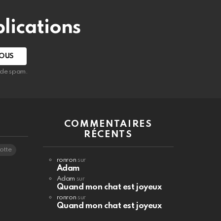
lications
s de spam.
COMMENTAIRES
RÉCENTS
otte
ronron
sur
Adam
Adam
sur
Quand mon chat est joyeux
ronron
sur
Quand mon chat est joyeux