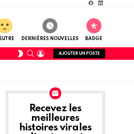
Facebook
Linkedin
EUTRE
DERNIÈRES NOUVELLES
BADGE
RECHERCHE
CONNEXION
CHANGER
AJOUTER UN POSTE
DE
PEAU
Recevez les
NEWSLETTER
meilleures
histoires virales