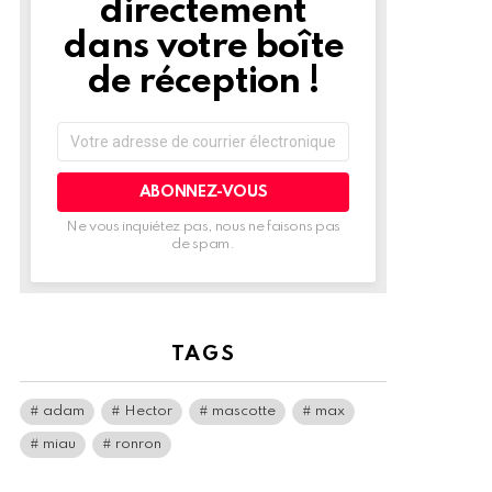
directement
dans votre boîte
de réception !
Adresse
de
courrier
électronique:
Ne vous inquiétez pas, nous ne faisons pas
de spam.
TAGS
adam
Hector
mascotte
max
miau
ronron