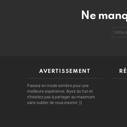
Ne manqu
Adresse
de
courrie
électro
AVERTISSEMENT
RÉ
Passez en mode sombre pour une
meilleure expérience. Ayez du fun et
n’hésitez pas à partager au maximum
sans oublier de vous inscrire :))