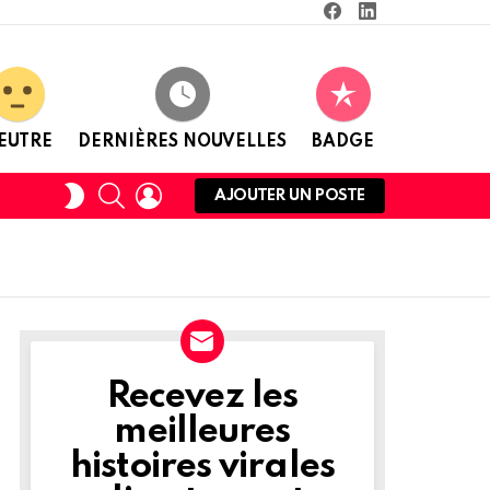
Facebook
Linkedin
EUTRE
DERNIÈRES NOUVELLES
BADGE
RECHERCHE
CONNEXION
CHANGER
AJOUTER UN POSTE
DE
PEAU
Recevez les
NEWSLETTER
meilleures
histoires virales