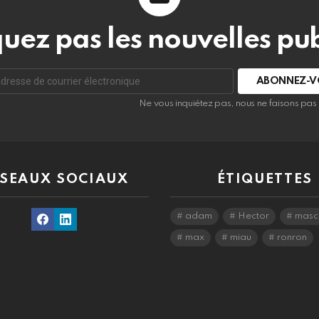
ez pas les nouvelles pub
r
Ne vous inquiétez pas, nous ne faisons pa
nique:
SEAUX SOCIAUX
ÉTIQUETTES
Facebook
Linkedin
adam
Hector
masc
max
miau
ronron