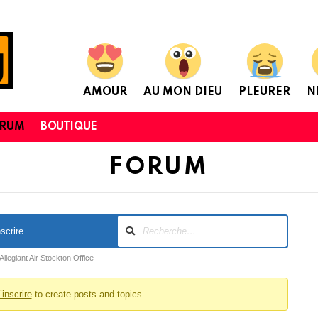
AMOUR
AU MON DIEU
PLEURER
N
ORUM
BOUTIQUE
FORUM
nscrire
Allegiant Air Stockton Office
’inscrire
to create posts and topics.