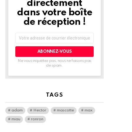
directement
dans votre boîte
de réception !
Adresse
de
courrier
électronique:
Ne vous inquiétez pas, nous ne faisons pas
de spam.
TAGS
adam
Hector
mascotte
max
miau
ronron