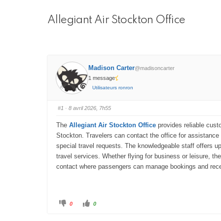
i
’
o
Allegiant Air Stockton Office
A
n
r
d
u
i
f
a
Madison Carter
o
@madisoncarter
n
1 message
r
e
Utilisateurs ronron
u
m
d
#1
· 8 avril 2026, 7h55
u
f
The
Allegiant Air Stockton Office
provides reliable custo
Stockton. Travelers can contact the office for assistance 
o
special travel requests. The knowledgeable staff offers upd
r
travel services. Whether flying for business or leisure, th
u
contact where passengers can manage bookings and receiv
m
–
C
C
0
0
l
l
i
i
V
q
q