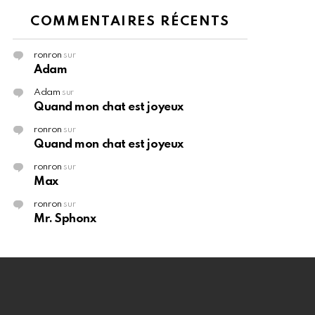
COMMENTAIRES RÉCENTS
ronron
sur
Adam
Adam
sur
Quand mon chat est joyeux
ronron
sur
Quand mon chat est joyeux
ronron
sur
Max
ronron
sur
Mr. Sphonx