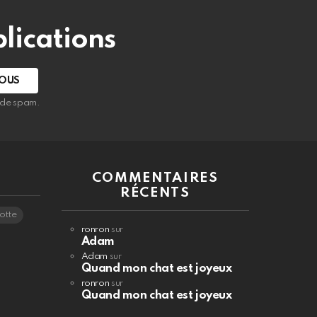
lications
s de spam.
COMMENTAIRES
RÉCENTS
otte
ronron
sur
Adam
Adam
sur
Quand mon chat est joyeux
ronron
sur
Quand mon chat est joyeux