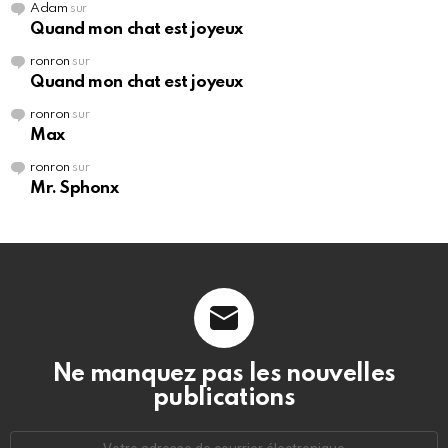
Adam
sur
Quand mon chat est joyeux
ronron
sur
Quand mon chat est joyeux
ronron
sur
Max
ronron
sur
Mr. Sphonx
Ne manquez pas les nouvelles
publications
Adresse