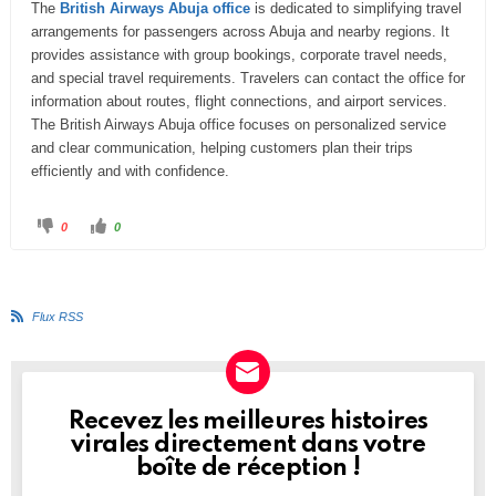
The
British Airways Abuja office
is dedicated to simplifying travel
u
arrangements for passengers across Abuja and nearby regions. It
m
provides assistance with group bookings, corporate travel needs,
and special travel requirements. Travelers can contact the office for
information about routes, flight connections, and airport services.
–
The British Airways Abuja office focuses on personalized service
V
and clear communication, helping customers plan their trips
o
efficiently and with confidence.
u
s
C
C
0
0
l
l
i
i
ê
q
q
u
u
t
e
e
z
z
e
p
p
Flux RSS
o
o
u
u
s
r
r
u
u
i
n
n
p
p
c
o
o
u
u
Recevez les meilleures histoires
NEWSLETTER
c
c
i
e
e
virales directement dans votre
d
l
e
e
boîte de réception !
s
v
c
é
:
e
.