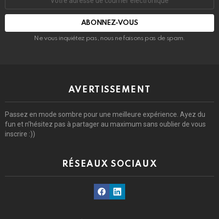
de
courrier
électronique:
Ne vous inquiétez pas, nous ne faisons pas de spam.
AVERTISSEMENT
Passez en mode sombre pour une meilleure expérience. Ayez du
fun et n’hésitez pas à partager au maximum sans oublier de vous
inscrire :))
RÉSEAUX SOCIAUX
Facebook
Linkedin