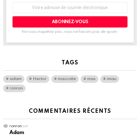
n
Adresse
d
de
u
.
courrier
électronique:
Ne vous inquiétez pas, nous ne faisons pas de spam.
TAGS
adam
Hector
mascotte
max
miau
ronron
COMMENTAIRES RÉCENTS
ronron
sur
Adam