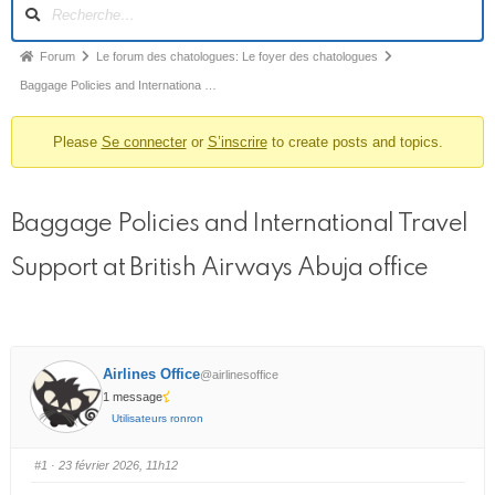
N
a
v
F
Forum
Le forum des chatologues: Le foyer des chatologues
i
i
Baggage Policies and Internationa …
g
l
a
t
Please
Se connecter
or
S’inscrire
to create posts and topics.
d
i
’
o
A
n
Baggage Policies and International Travel
r
d
u
i
Support at British Airways Abuja office
f
a
o
n
r
e
u
m
d
Airlines Office
@airlinesoffice
1 message
u
Utilisateurs ronron
f
o
#1
· 23 février 2026, 11h12
r