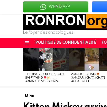
WHATSAPP
Le foyer des chatologues
POLITIQUE DE CONFIDENTIALITÉ
F
Menu
DERNIÈRES
NOUVELLES
THIS TINY RESCUE CHANGED
AMOUR DE CHATS
EVERYTHING
#AMOUR #CHAT #CHATS
#ANIMALRESCUE #CATS
#CHATDROLE
Miau