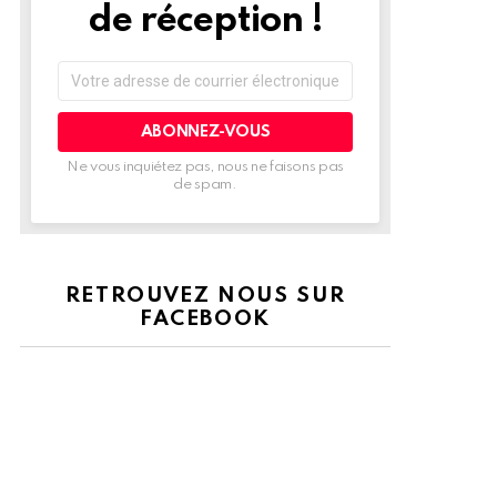
de réception !
Adresse
de
courrier
électronique:
Ne vous inquiétez pas, nous ne faisons pas
de spam.
RETROUVEZ NOUS SUR
FACEBOOK