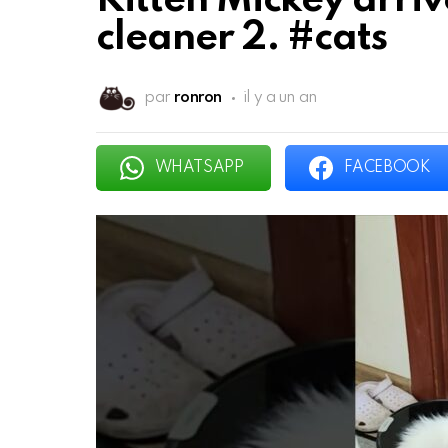
Kitten Mickey arri
cleaner 2. #cats
par
ronron
il y a un an
WHATSAPP
FACEBOOK