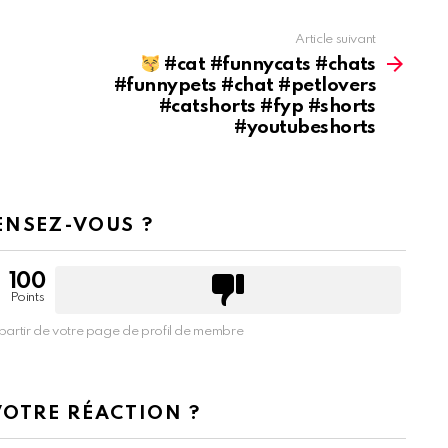
Article suivant
#cat #funnycats #chats
#funnypets #chat #petlovers
#catshorts #fyp #shorts
#youtubeshorts
ENSEZ-VOUS ?
100
Points
partir de votre page de profil de membre
VOTRE RÉACTION ?