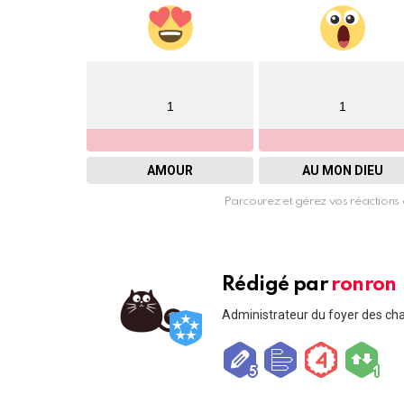
1
1
AMOUR
AU MON DIEU
Parcourez et gérez vos réactions 
Rédigé par
ronron
Administrateur du foyer des ch