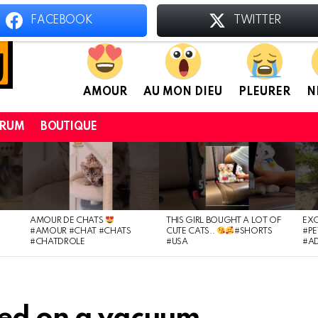
FACEBOOK
TWITTER
AMOUR
AU MON DIEU
PLEURER
N
ORUM
BOUTIQUE
AMOUR DE CHATS
THIS GIRL BOUGHT A LOT OF
EXC
#AMOUR #CHAT #CHATS
CUTE CATS..
#SHORTS
#PE
#CHATDROLE
#USA
#A