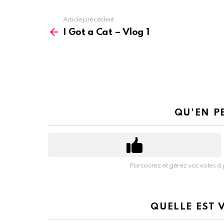
Article précédent
Voir
plus
I Got a Cat – Vlog 1
d'informations
QU'EN P
Parcourez et gérez vos votes à 
QUELLE EST 