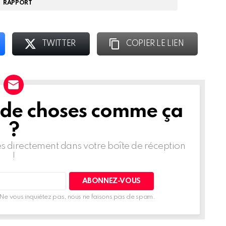
RAPPORT
TWITTER
COPIER LE LIEN
 de choses comme ça
?
les directement dans votre boîte de réception
!
Ne vous inquiétez pas, nous ne faisons pas de spam.