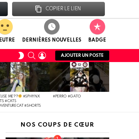
Facebook
Linkedin
COPIER LE LIEN
EUTRE
DERNIÈRES NOUVELLES
BADGE
RECHERCHE
CONNEXION
CHANGER
AJOUTER UN POSTE
DE
PEAU
USE ME??
#SPHYNX
#PERRO #GATO
TS #CATS
DVENTURECAT #SHORTS
NOS COUPS DE CŒUR