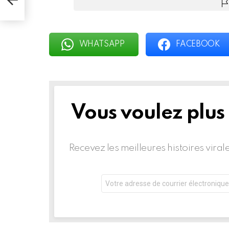
WHATSAPP
FACEBOOK
Vous voulez plus
BULLETIN
D'INFORMATION
Recevez les meilleures histoires vira
Adresse
de
courrier
électronique: