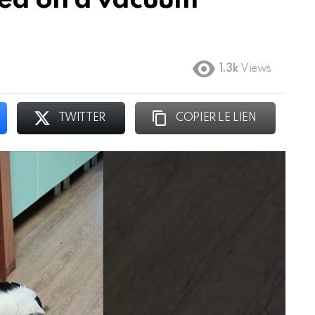
ved on a vacuum
1.3k
Views
TWITTER
COPIER LE LIEN