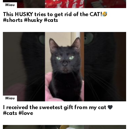
Miau
This HUSKY tries to get rid of the CAT!
#shorts #husky #cats
Miau
I received the sweetest gift from my cat
#cats #love