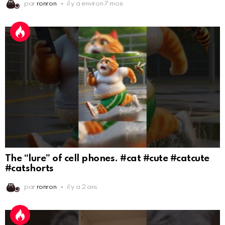
par
ronron
il y a environ 7 mois
The “lure” of cell phones. #cat #cute #catcute
#catshorts
par
ronron
il y a 2 ans