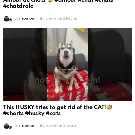
Amour de chats
#amour #chat #chats
#chatdrole
par
ronron
il y a environ 2 heures
This HUSKY tries to get rid of the CAT!
#shorts #husky #cats
par
ronron
il y a environ 3 heures