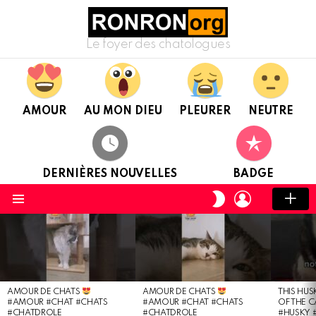
Le foyer des chatologues
AMOUR
AU MON DIEU
PLEURER
NEUTRE
DERNIÈRES NOUVELLES
BADGE
CONNEXION
CHANGER
DE
Menu
PEAU
DERNIÈRES
NOUVELLES
AMOUR DE CHATS
AMOUR DE CHATS
THIS HUS
#AMOUR #CHAT #CHATS
#AMOUR #CHAT #CHATS
OF THE C
#CHATDROLE
#CHATDROLE
#HUSKY 