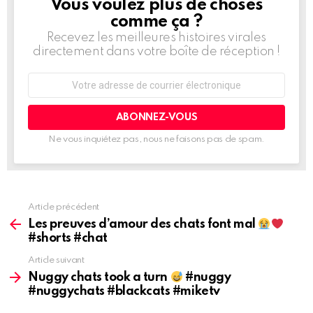
Vous voulez plus de choses
BULLETIN
D'INFORMATION
comme ça ?
Recevez les meilleures histoires virales
directement dans votre boîte de réception !
Adresse
de
courrier
électronique:
Ne vous inquiétez pas, nous ne faisons pas de spam.
Article précédent
Voir
plus
Les preuves d’amour des chats font mal
d'informations
#shorts #chat
Article suivant
Nuggy chats took a turn
#nuggy
#nuggychats #blackcats #miketv