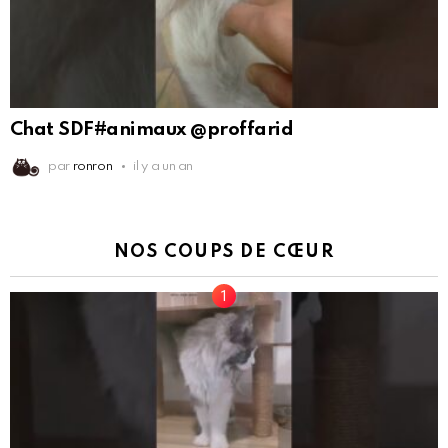
Chat SDF#animaux @proffarid
par
ronron
il y a un an
NOS COUPS DE CŒUR