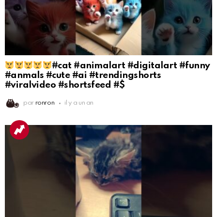
#cat #animalart #digitalart #funny
#anmals #cute #ai #trendingshorts
#viralvideo #shortsfeed #$
par
ronron
il y a un an