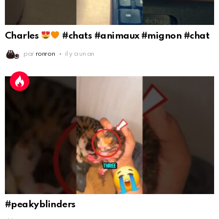
Charles
#chats #animaux #mignon #chat
par
ronron
il y a un an
#peakyblinders