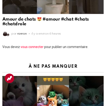
Amour de chats
#amour #chat #chats
#chatdrole
par
ronron
il y a environ 6 heures
Laisser
Vous devez
vous connecter
pour publier un commentaire.
un
commentaire
À NE PAS MANQUER