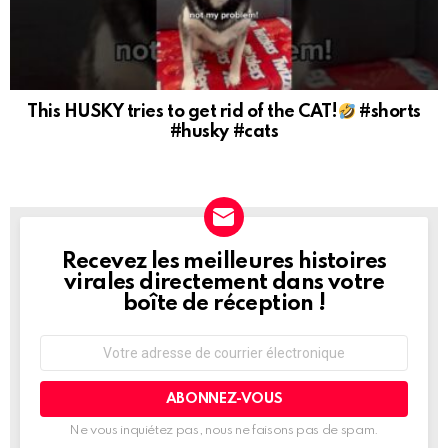
This HUSKY tries to get rid of the CAT!
#shorts
#husky #cats
Recevez les meilleures histoires
NEWSLETTER
virales directement dans votre
boîte de réception !
Adresse
de
courrier
électronique:
Ne vous inquiétez pas, nous ne faisons pas de spam.