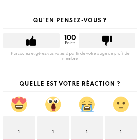
QU'EN PENSEZ-VOUS ?
100
Points
Parcourez et gérez vos votes à partir de votre page de profil de
membre
QUELLE EST VOTRE RÉACTION ?
1
1
1
1