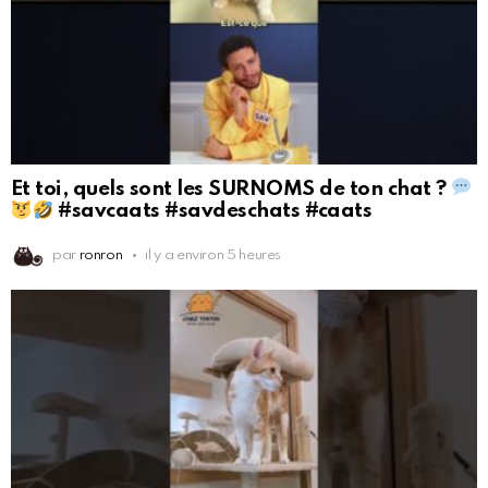
Et toi, quels sont les SURNOMS de ton chat ?
#savcaats #savdeschats #caats
par
ronron
il y a environ 5 heures