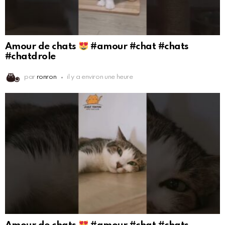
Amour de chats
#amour #chat #chats
#chatdrole
par
ronron
il y a environ une heure