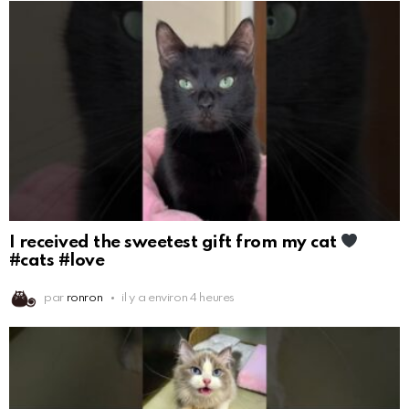
I received the sweetest gift from my cat
#cats #love
par
ronron
il y a environ 4 heures