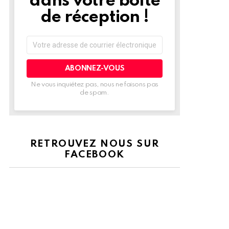
dans votre boîte
de réception !
Adresse
de
courrier
électronique:
Ne vous inquiétez pas, nous ne faisons pas
de spam.
RETROUVEZ NOUS SUR
FACEBOOK