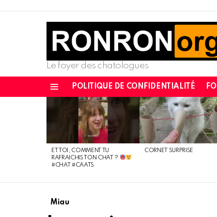
Le foyer des chatologues
POLITIQUE DE CONFIDENTIALITÉ
F
Menu
DERNIÈRES
NOUVELLES
ET TOI, COMMENT TU
CORNET SURPRISE
RAFRAICHIS TON CHAT ?
#CHAT #CAATS
Miau