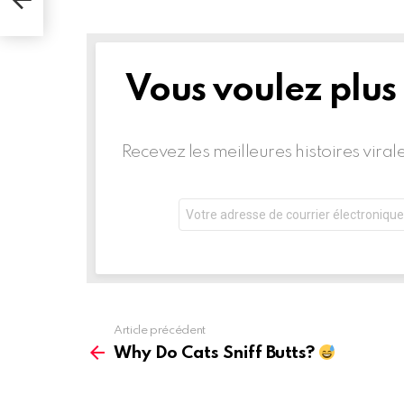
Vous voulez plus
BULLETIN
D'INFORMATION
Recevez les meilleures histoires vira
Adresse
de
courrier
électronique:
Article précédent
Voir
plus
Why Do Cats Sniff Butts?
d'informations