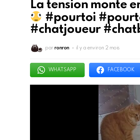
La tension monte e
#pourtoi #pourto
#chatjoueur #chat
par
ronron
il y a environ 2 mois
WHATSAPP
FACEBOOK