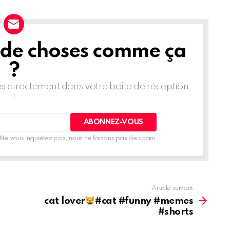
 de choses comme ça
?
les directement dans votre boîte de réception
!
Ne vous inquiétez pas, nous ne faisons pas de spam.
Article suivant
cat lover
#cat #funny #memes
#shorts