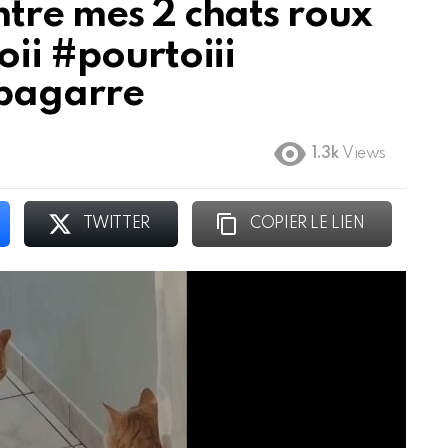
ntre mes 2 chats roux
ii #pourtoiii
bagarre
1.3k
Views
TWITTER
COPIER LE LIEN