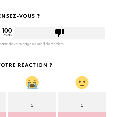
ENSEZ-VOUS ?
100
Points
partir de votre page de profil de membre
VOTRE RÉACTION ?
1
1