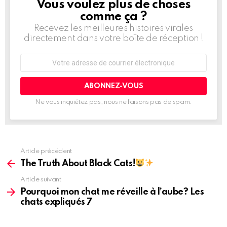
Vous voulez plus de choses
BULLETIN
D'INFORMATION
comme ça ?
Recevez les meilleures histoires virales
directement dans votre boîte de réception !
Adresse
de
courrier
électronique:
Ne vous inquiétez pas, nous ne faisons pas de spam.
Article précédent
Voir
plus
The Truth About Black Cats!
d'informations
Article suivant
Pourquoi mon chat me réveille à l’aube? Les
chats expliqués 7