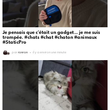
Je pensais que c’était un gadget… je me suis
trompée. #chats #chat #chaton #animaux
#StaticPro
par
ronron
il y a environ une minute