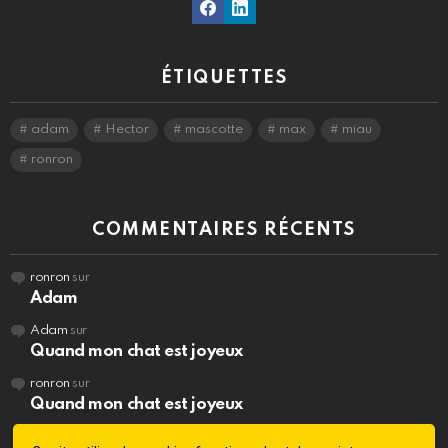
ÉTIQUETTES
adam
Hector
mascotte
max
miau
ronron
COMMENTAIRES RÉCENTS
ronron
sur
Adam
Adam
sur
Quand mon chat est joyeux
ronron
sur
Quand mon chat est joyeux