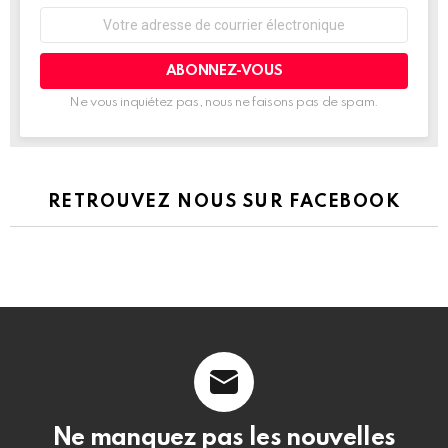
Adresse
de
courrier
électronique:
Ne vous inquiétez pas, nous ne faisons pas de spam.
RETROUVEZ NOUS SUR FACEBOOK
Ne manquez pas les nouvelles