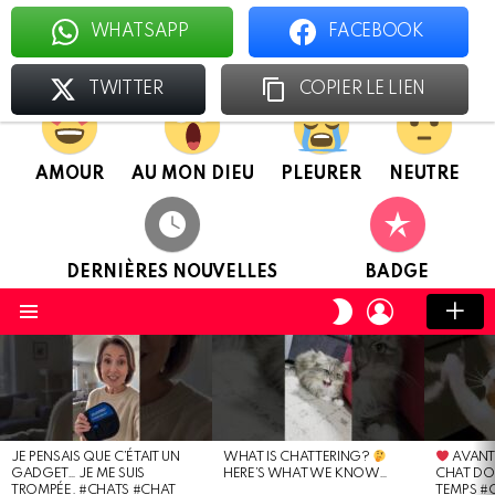
WHATSAPP
FACEBOOK
Le foyer des chatologues
TWITTER
COPIER LE LIEN
AMOUR
AU MON DIEU
PLEURER
NEUTRE
DERNIÈRES NOUVELLES
BADGE
CONNEXION
CHANGER
DE
Menu
PEAU
DERNIÈRES
NOUVELLES
JE PENSAIS QUE C’ÉTAIT UN
WHAT IS CHATTERING?
AVANT
GADGET… JE ME SUIS
HERE’S WHAT WE KNOW…
CHAT DO
TROMPÉE. #CHATS #CHAT
TEMPS #