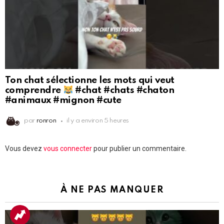
Ton chat sélectionne les mots qui veut
comprendre
#chat #chats #chaton
#animaux #mignon #cute
par
ronron
il y a environ 5 heures
Laisser
Vous devez
vous connecter
pour publier un commentaire.
un
commentaire
À NE PAS MANQUER