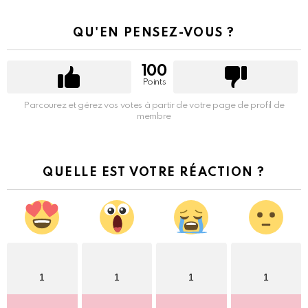
QU'EN PENSEZ-VOUS ?
100
Points
Parcourez et gérez vos votes à partir de votre page de profil de
membre
QUELLE EST VOTRE RÉACTION ?
1
1
1
1