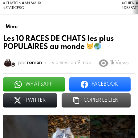
#CHATON #ANIMAUX
#CHIEN #
#STATICPRO
#DESPAT
Miau
Les 10 RACES DE CHATS les plus
POPULAIRES au monde
par
ronron
il y a environ 9 mois
1k
Views
WHATSAPP
FACEBOOK
TWITTER
COPIER LE LIEN