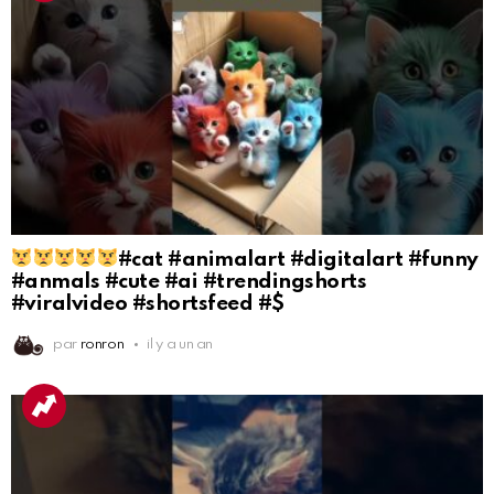
#cat #animalart #digitalart #funny
#anmals #cute #ai #trendingshorts
#viralvideo #shortsfeed #$
par
ronron
il y a un an