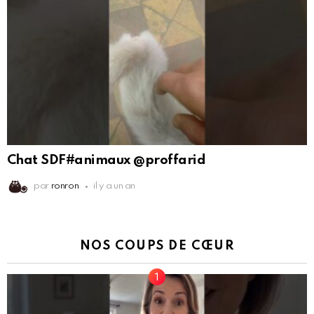
Chat SDF#animaux @proffarid
par
ronron
il y a un an
NOS COUPS DE CŒUR