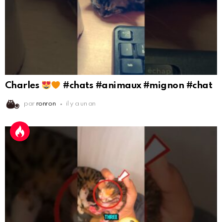
Charles
#chats #animaux #mignon #chat
par
ronron
il y a un an