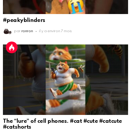
#peakyblinders
par
ronron
il y a environ 7 mois
The “lure” of cell phones. #cat #cute #catcute
#catshorts