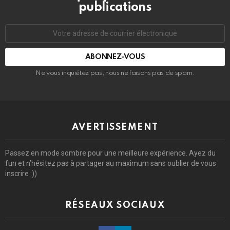
publications
Adresse
de
courrier
électronique:
Ne vous inquiétez pas, nous ne faisons pas de spam.
AVERTISSEMENT
Passez en mode sombre pour une meilleure expérience. Ayez du
fun et n’hésitez pas à partager au maximum sans oublier de vous
inscrire :))
RÉSEAUX SOCIAUX
Facebook
Linkedin