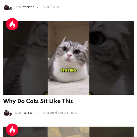
par
ronron
il y a 2 ans
Why Do Cats Sit Like This
par
ronron
il y a environ un mois