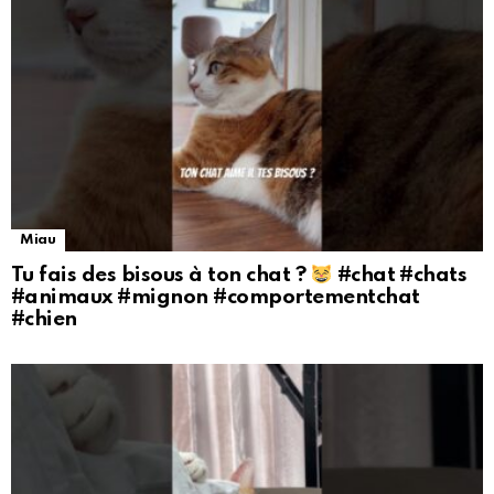
Miau
Tu fais des bisous à ton chat ?
#chat #chats
#animaux #mignon #comportementchat
#chien