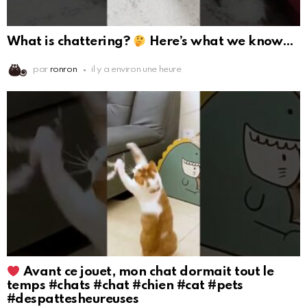
What is chattering?
Here’s what we know…
par
ronron
il y a environ une heure
Avant ce jouet, mon chat dormait tout le
temps #chats #chat #chien #cat #pets
#despattesheureuses