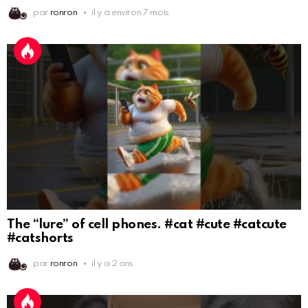
par
ronron
il y a environ 7 mois
The “lure” of cell phones. #cat #cute #catcute
#catshorts
par
ronron
il y a 2 ans