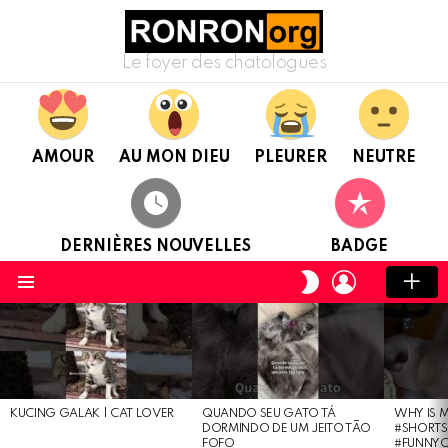
Le foyer des chatologues
AMOUR
AU MON DIEU
PLEURER
NEUTRE
DERNIÈRES NOUVELLES
BADGE
CONNEXION
CHANGER
DE
Menu
PEAU
DERNIÈRES
NOUVELLES
KUCING GALAK | CAT LOVER
QUANDO SEU GATO TÁ
WHY IS M
DORMINDO DE UM JEITO TÃO
#SHORTS
FOFO
#FUNNYC