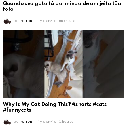
Quando seu gato tá dormindo de um jeito tão
fofo
par
ronron
il y a environ une heure
Why Is My Cat Doing This? #shorts #cats
#funnycats
par
ronron
il y a environ 2 heures