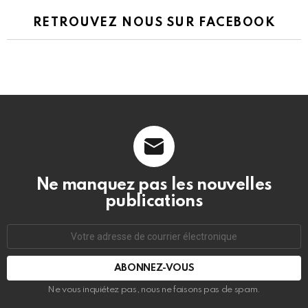
RETROUVEZ NOUS SUR FACEBOOK
Ne manquez pas les nouvelles
publications
Adresse
de
courrier
électronique:
Ne vous inquiétez pas, nous ne faisons pas de spam.