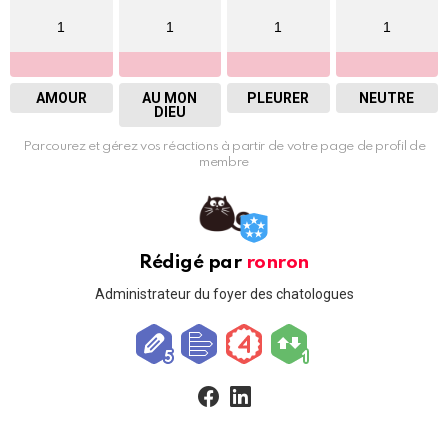
1
1
1
1
AMOUR
AU MON
PLEURER
NEUTRE
DIEU
Parcourez et gérez vos réactions à partir de votre page de profil de
membre
Rédigé par
ronron
Administrateur du foyer des chatologues
facebook
linkedin