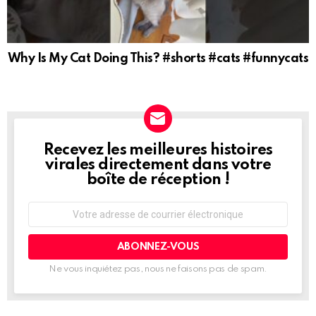
Why Is My Cat Doing This? #shorts #cats #funnycats
Recevez les meilleures histoires
NEWSLETTER
virales directement dans votre
boîte de réception !
Adresse
de
courrier
électronique:
Ne vous inquiétez pas, nous ne faisons pas de spam.