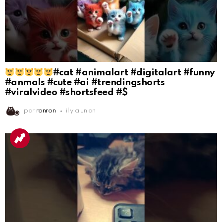
#cat #animalart #digitalart #funny
#anmals #cute #ai #trendingshorts
#viralvideo #shortsfeed #$
par
ronron
il y a un an