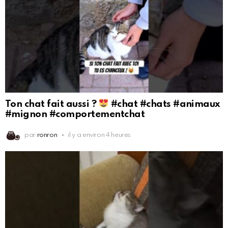
Ton chat fait aussi ?
#chat #chats #animaux
#mignon #comportementchat
par
ronron
il y a environ 4 heures