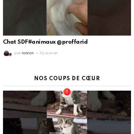
Chat SDF#animaux @proffarid
par
ronron
il y a un an
NOS COUPS DE CŒUR