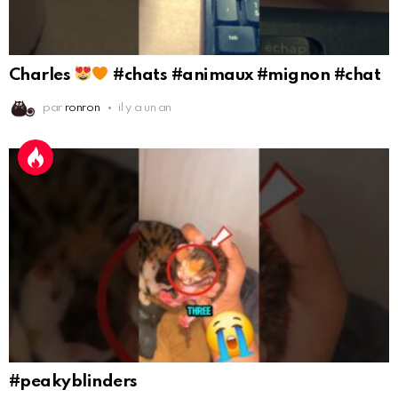
Charles
#chats #animaux #mignon #chat
par
ronron
il y a un an
#peakyblinders