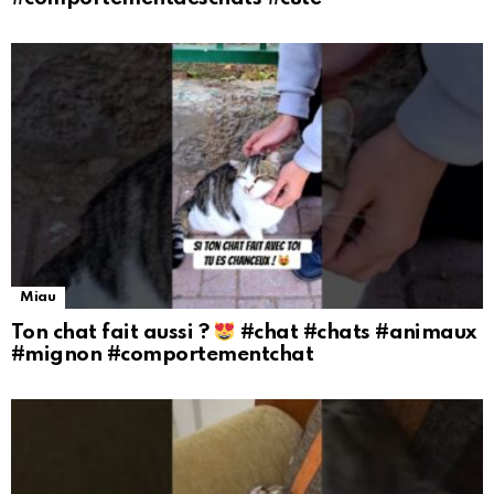
Miau
Ton chat fait aussi ?
#chat #chats #animaux
#mignon #comportementchat