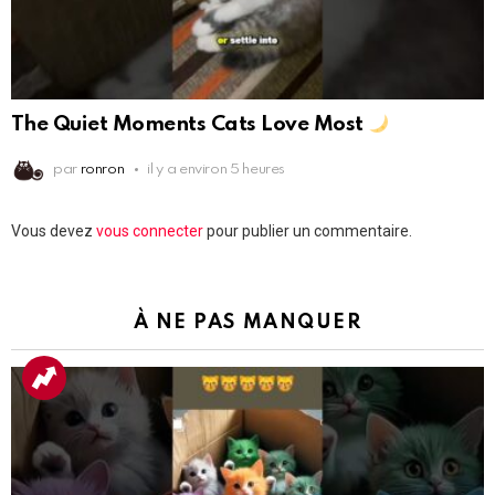
The Quiet Moments Cats Love Most
par
ronron
il y a environ 5 heures
Laisser
Vous devez
vous connecter
pour publier un commentaire.
un
commentaire
À NE PAS MANQUER