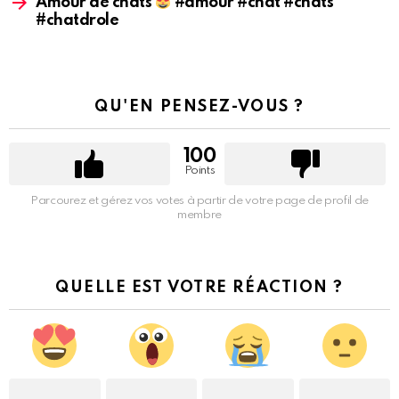
Amour de chats
#amour #chat #chats
#chatdrole
QU'EN PENSEZ-VOUS ?
100
Points
Parcourez et gérez vos votes à partir de votre page de profil de
membre
QUELLE EST VOTRE RÉACTION ?