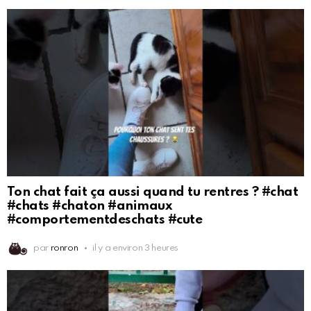
Ton chat fait ça aussi quand tu rentres ? #chat
#chats #chaton #animaux
#comportementdeschats #cute
par
ronron
il y a environ 3 heures