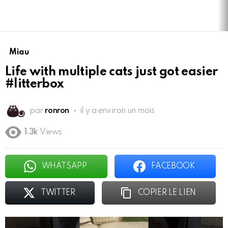
Miau
Life with multiple cats just got easier
#litterbox
par
ronron
il y a environ un mois
1.3k
Views
WHATSAPP
FACEBOOK
TWITTER
COPIER LE LIEN