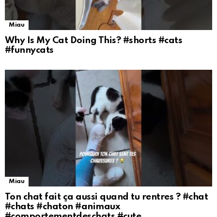
Miau
Why Is My Cat Doing This? #shorts #cats
#funnycats
Miau
Ton chat fait ça aussi quand tu rentres ? #chat
#chats #chaton #animaux
#comportementdeschats #cute