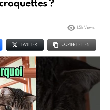
croquettes ?
1.5k
Views
TWITTER
COPIER LE LIEN