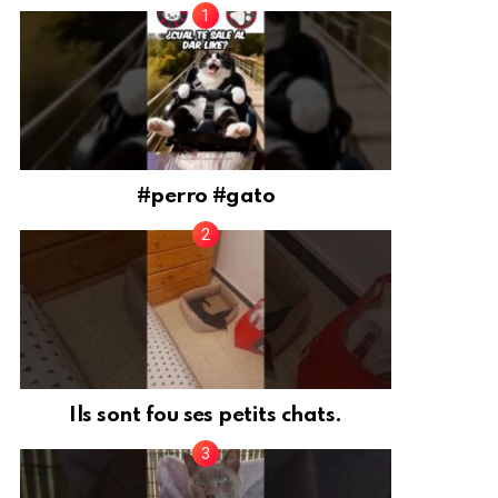
#perro #gato
Ils sont fou ses petits chats.