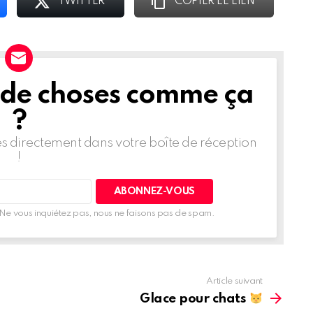
TWITTER
COPIER LE LIEN
 de choses comme ça
?
les directement dans votre boîte de réception
!
Ne vous inquiétez pas, nous ne faisons pas de spam.
Article suivant
Glace pour chats