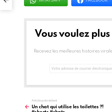
WHATSAPP
FACEBOOK
Vous voulez plus
BULLETIN
D'INFORMATION
Recevez les meilleures histoires vira
Adresse
de
courrier
électronique:
Article précédent
Voir
plus
Un chat qui utilise les toilettes ?!
d'informations