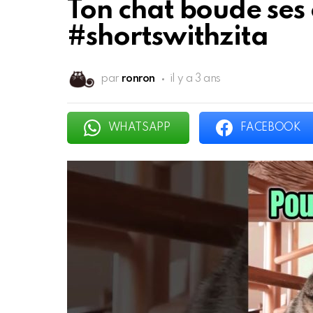
Ton chat boude ses 
#shortswithzita
par
ronron
il y a 3 ans
WHATSAPP
FACEBOOK