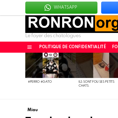
WHATSAPP
Le foyer des chatologues
POLITIQUE DE CONFIDENTIALITÉ
F
Menu
DERNIÈRES
NOUVELLES
#PERRO #GATO
ILS SONT FOU SES PETITS
CHATS.
Miau