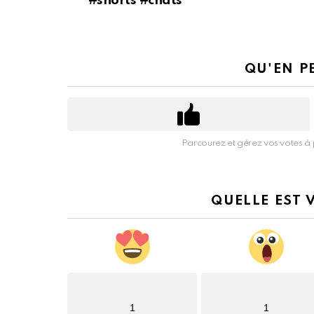
#shorts #chats
QU'EN P
Parcourez et gérez vos votes à 
QUELLE EST 
1
1