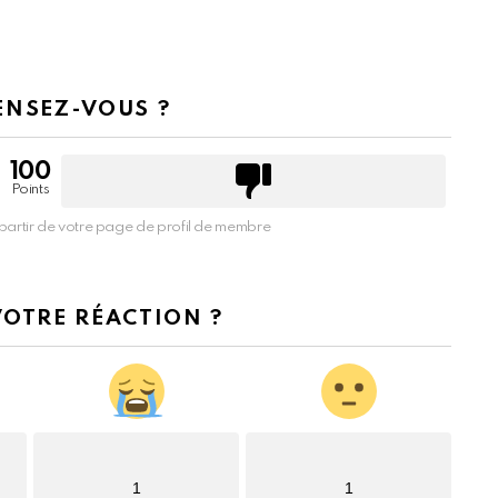
ENSEZ-VOUS ?
100
Points
partir de votre page de profil de membre
VOTRE RÉACTION ?
1
1