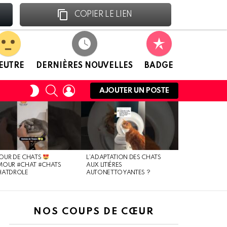
Facebook
Linkedin
COPIER LE LIEN
EUTRE
DERNIÈRES NOUVELLES
BADGE
RECHERCHE
CONNEXION
CHANGER
AJOUTER UN POSTE
DE
PEAU
OUR DE CHATS
L’ADAPTATION DES CHATS
MOUR #CHAT #CHATS
AUX LITIÈRES
HATDROLE
AUTONETTOYANTES ?
NOS COUPS DE CŒUR