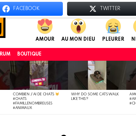
FACEBOOK
TWITTER
AMOUR
AU MON DIEU
PLEURER
N
ORUM
BOUTIQUE
COMBIEN J’AI DE CHATS
WHY DO SOME CATS WALK
AM
#CHATS
LIKE THIS?
#A
#FAMILLENOMBREUSES
#C
#ANIMAUX