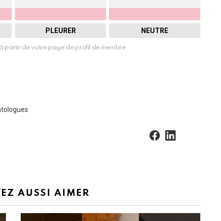
PLEURER
NEUTRE
à partir de votre page de profil de membre
atologues
facebook
linkedin
EZ AUSSI AIMER