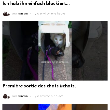
Ich hab ihn einfach blockiert…
par
ronron
il y a environ une heure
Première sortie des chats #chats.
par
ronron
il y a environ 2 heures