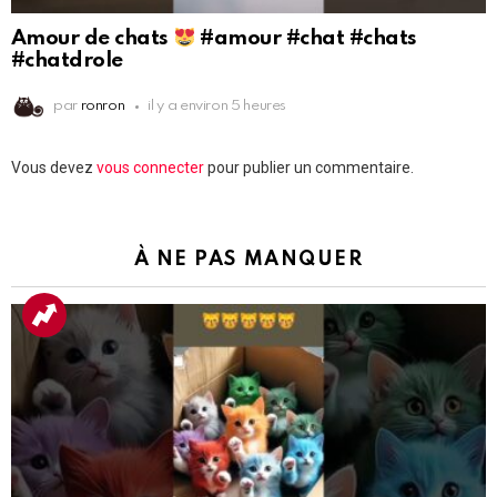
Amour de chats
#amour #chat #chats
#chatdrole
par
ronron
il y a environ 5 heures
Laisser
Vous devez
vous connecter
pour publier un commentaire.
un
commentaire
À NE PAS MANQUER