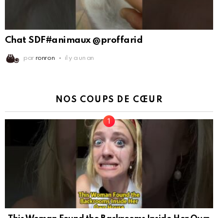
Chat SDF#animaux @proffarid
par
ronron
il y a un an
NOS COUPS DE CŒUR