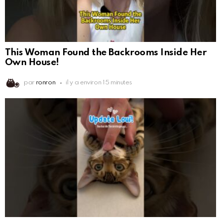
This Woman Found the Backrooms Inside Her
Own House!
par
ronron
il y a environ 15 minutes