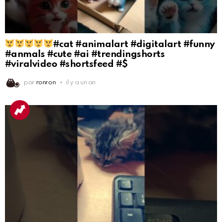
#cat #animalart #digitalart #funny
#anmals #cute #ai #trendingshorts
#viralvideo #shortsfeed #$
par
ronron
il y a un an