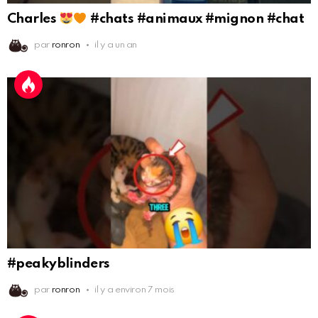
Charles
#chats #animaux #mignon #chat
par
ronron
il y a un an
#peakyblinders
par
ronron
il y a environ 7 mois