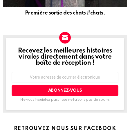
Première sortie des chats #chats.
Recevez les meilleures histoires
NEWSLETTER
virales directement dans votre
boîte de réception !
Adresse
de
courrier
électronique:
Ne vous inquiétez pas, nous ne faisons pas de spam.
RETROUVEZ NOUS SUR FACEBOOK