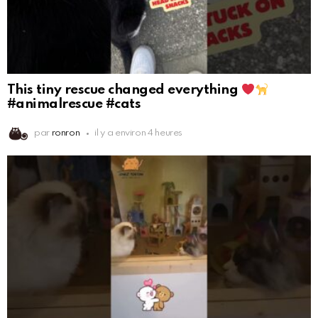
This tiny rescue changed everything
#animalrescue #cats
par
ronron
il y a environ 4 heures