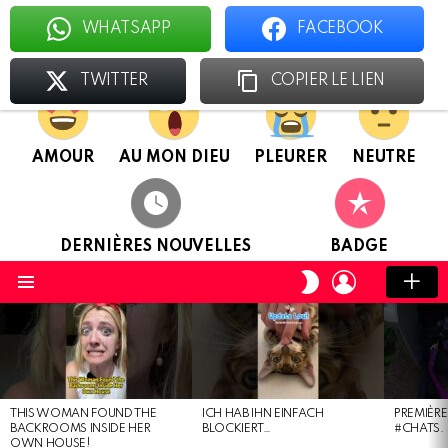
WHATSAPP
FACEBOOK
Le foyer des chatologues
TWITTER
COPIER LE LIEN
AMOUR
AU MON DIEU
PLEURER
NEUTRE
DERNIÈRES NOUVELLES
BADGE
CONNEXION
CHANGER
DE
Menu
PEAU
DERNIÈRES
NOUVELLES
THIS WOMAN FOUND THE
ICH HAB IHN EINFACH
PREMIÈRE
BACKROOMS INSIDE HER
BLOCKIERT…
#CHATS.
OWN HOUSE!