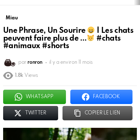
Miau
Une Phrase, Un Sourire
| Les chats
peuvent faire plus de …
#chats
#animaux #shorts
par
ronron
il y a environ 11 mois
1.8k
Views
WHATSAPP
FACEBOOK
TWITTER
COPIER LE LIEN