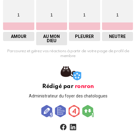
1
1
1
1
AMOUR
AU MON
PLEURER
NEUTRE
DIEU
Parcourez et gérez vos réactions à partir de votre page de profil de
membre
Rédigé par
ronron
Administrateur du foyer des chatologues
facebook
linkedin