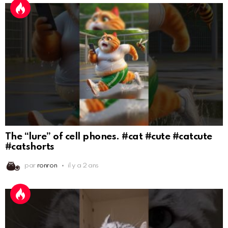
The “lure” of cell phones. #cat #cute #catcute
#catshorts
par
ronron
il y a 2 ans