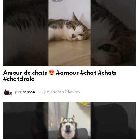
Amour de chats
#amour #chat #chats
#chatdrole
par
ronron
il y a environ 2 heures