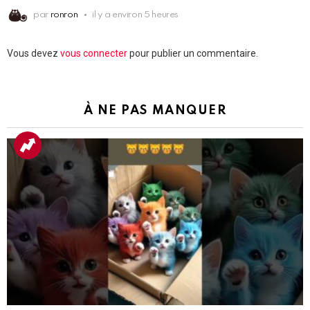
par
ronron
il y a environ 5 heures
Laisser
Vous devez
vous connecter
pour publier un commentaire.
un
commentaire
À NE PAS MANQUER