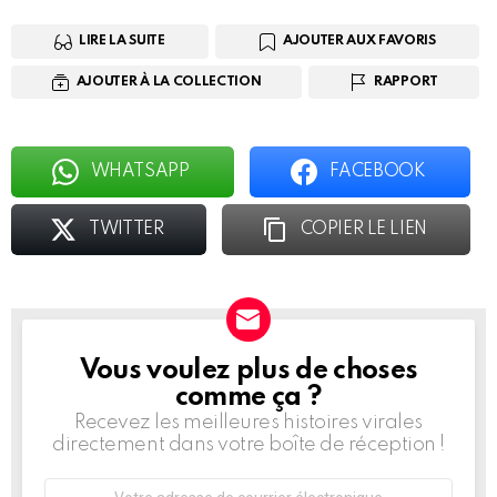
LIRE LA SUITE
AJOUTER AUX FAVORIS
AJOUTER À LA COLLECTION
RAPPORT
WHATSAPP
FACEBOOK
TWITTER
COPIER LE LIEN
Vous voulez plus de choses
BULLETIN
D'INFORMATION
comme ça ?
Recevez les meilleures histoires virales
directement dans votre boîte de réception !
Adresse