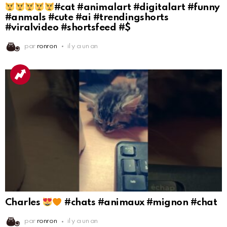
#cat #animalart #digitalart #funny
#anmals #cute #ai #trendingshorts
#viralvideo #shortsfeed #$
par
ronron
il y a un an
Charles
#chats #animaux #mignon #chat
par
ronron
il y a un an