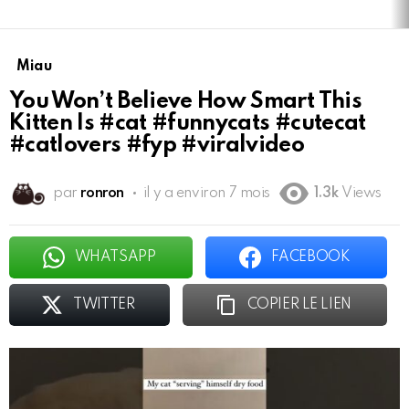
Miau
You Won’t Believe How Smart This
Kitten Is #cat #funnycats #cutecat
#catlovers #fyp #viralvideo
par
ronron
il y a environ 7 mois
1.3k
Views
WHATSAPP
FACEBOOK
TWITTER
COPIER LE LIEN