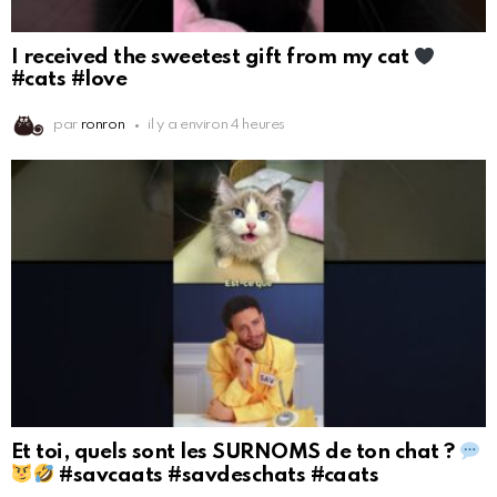
I received the sweetest gift from my cat
#cats #love
par
ronron
il y a environ 4 heures
Et toi, quels sont les SURNOMS de ton chat ?
#savcaats #savdeschats #caats