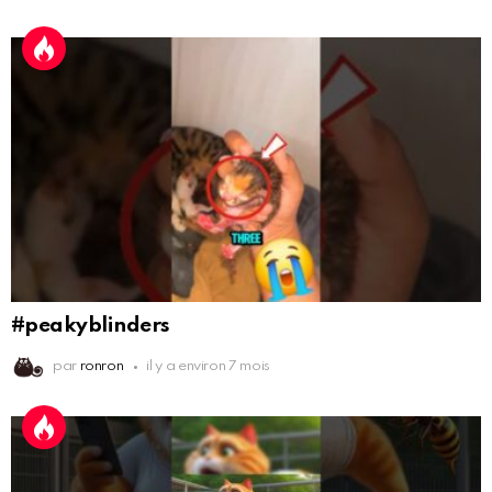
#peakyblinders
par
ronron
il y a environ 7 mois