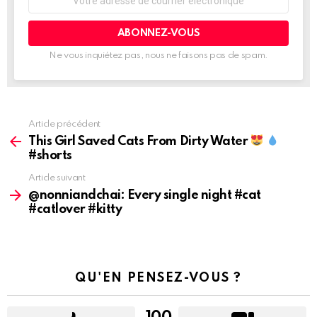
de
courrier
électronique:
Ne vous inquiétez pas, nous ne faisons pas de spam.
Article précédent
Voir
plus
This Girl Saved Cats From Dirty Water
d'informations
#shorts
Article suivant
@nonniandchai: Every single night #cat
#catlover #kitty
QU'EN PENSEZ-VOUS ?