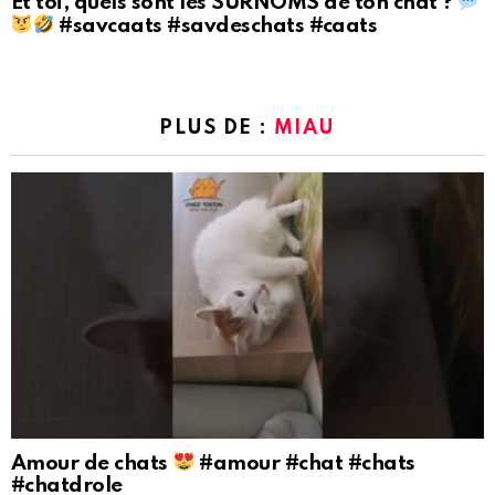
Et toi, quels sont les SURNOMS de ton chat ?
#savcaats #savdeschats #caats
PLUS DE :
MIAU
Amour de chats
#amour #chat #chats
#chatdrole