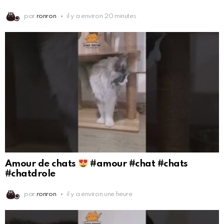
par
ronron
il y a environ 20 minutes
Amour de chats
#amour #chat #chats
#chatdrole
par
ronron
il y a environ une heure