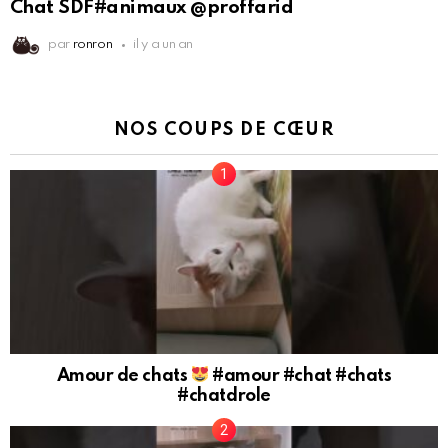
Chat SDF#animaux @proffarid
par
ronron
il y a un an
NOS COUPS DE CŒUR
Amour de chats
#amour #chat #chats
#chatdrole