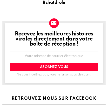
#chatdrole
Recevez les meilleures histoires
NEWSLETTER
virales directement dans votre
boîte de réception !
Adresse
de
courrier
électronique:
Ne vous inquiétez pas, nous ne faisons pas de spam.
RETROUVEZ NOUS SUR FACEBOOK