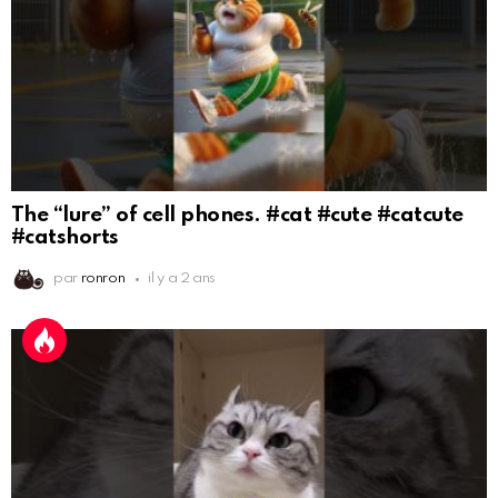
The “lure” of cell phones. #cat #cute #catcute
#catshorts
par
ronron
il y a 2 ans