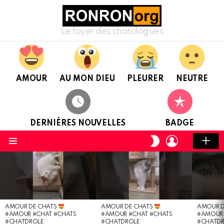
Le foyer des chatologues
AMOUR
AU MON DIEU
PLEURER
NEUTRE
DERNIÈRES NOUVELLES
BADGE
CONNEXION
CHANGER
DE
Menu
PEAU
DERNIÈRES
NOUVELLES
AMOUR DE CHATS
AMOUR DE CHATS
AMOUR D
#AMOUR #CHAT #CHATS
#AMOUR #CHAT #CHATS
#AMOUR 
#CHATDROLE
#CHATDROLE
#CHATD