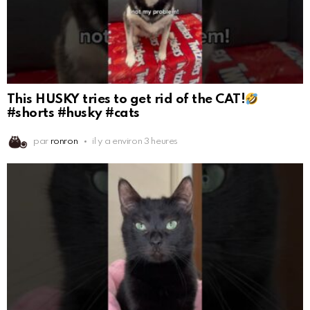
This HUSKY tries to get rid of the CAT!
#shorts #husky #cats
par
ronron
il y a environ 3 heures