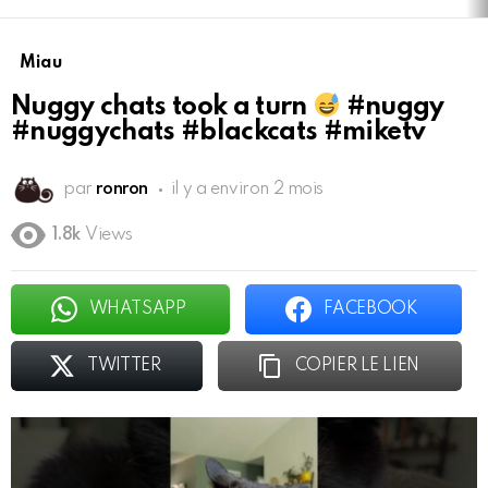
Miau
Nuggy chats took a turn
#nuggy
#nuggychats #blackcats #miketv
par
ronron
il y a environ 2 mois
1.8k
Views
WHATSAPP
FACEBOOK
TWITTER
COPIER LE LIEN