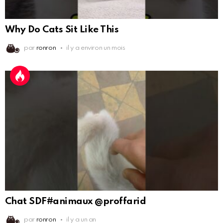
Why Do Cats Sit Like This
par
ronron
il y a environ un mois
Chat SDF#animaux @proffarid
par
ronron
il y a un an