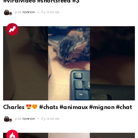
#viralvideo #shortsfeed #$
par
ronron
il y a un an
Charles
#chats #animaux #mignon #chat
par
ronron
il y a un an