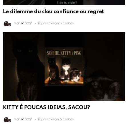
Le dilemme du clou confiance ou regret
par
ronron
il y a environ 5 heures
KITTY É POUCAS IDEIAS, SACOU?
par
ronron
il y a environ 6 heures