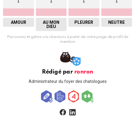
1
1
1
1
AMOUR
AU MON
PLEURER
NEUTRE
DIEU
Parcourez et gérez vos réactions à partir de votre page de profil de
membre
Rédigé par
ronron
Administrateur du foyer des chatologues
facebook
linkedin