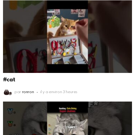
#cat
par
ronron
il y a environ 3 heures