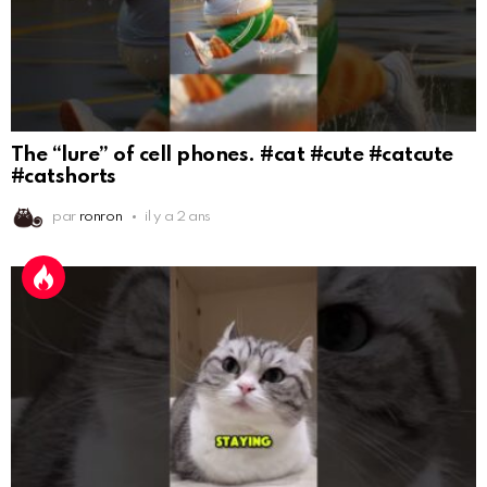
The “lure” of cell phones. #cat #cute #catcute
#catshorts
par
ronron
il y a 2 ans