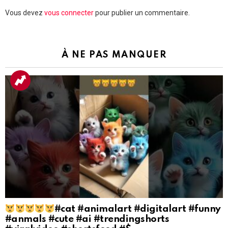
Laisser
Vous devez
vous connecter
pour publier un commentaire.
un
commentaire
À NE PAS MANQUER
#cat #animalart #digitalart #funny
#anmals #cute #ai #trendingshorts