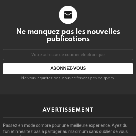
Ne manquez pas les nouvelles
publications
Adresse
de
courrier
électronique:
Ne vous inquiétez pas, nous ne faisons pas de spam.
AVERTISSEMENT
Passez en mode sombre pour une meilleure expérience. Ayez du
fun et n’hésitez pas à partager au maximum sans oublier de vous