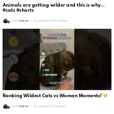
Animals are getting wilder and this is why…
#cats #shorts
par
ronron
il y a environ 31 minutes
Ranking Wildest Cats vs Woman Moments!
par
ronron
il y a environ 2 heures