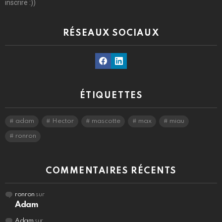
inscrire :))
RÉSEAUX SOCIAUX
Facebook
Linkedin
ÉTIQUETTES
adam
Hector
mascotte
max
miau
ronron
COMMENTAIRES RÉCENTS
ronron
sur
Adam
Adam
sur