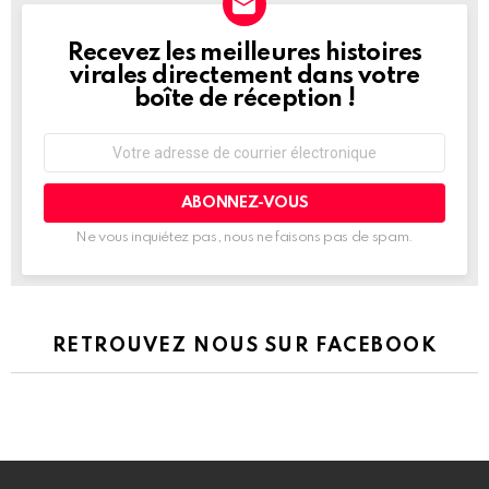
Recevez les meilleures histoires
NEWSLETTER
virales directement dans votre
boîte de réception !
Adresse
de
courrier
électronique:
Ne vous inquiétez pas, nous ne faisons pas de spam.
RETROUVEZ NOUS SUR FACEBOOK