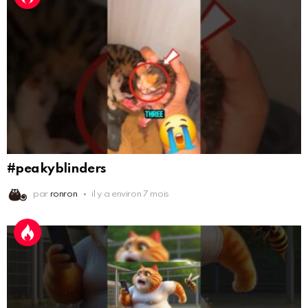
#peakyblinders
par
ronron
il y a environ 7 mois