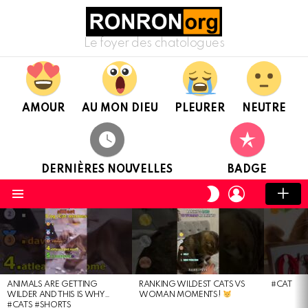
Le foyer des chatologues
AMOUR
AU MON DIEU
PLEURER
NEUTRE
DERNIÈRES NOUVELLES
BADGE
CONNEXION
CHANGER
DE
Menu
PEAU
DERNIÈRES
NOUVELLES
ANIMALS ARE GETTING
RANKING WILDEST CATS VS
#CAT
WILDER AND THIS IS WHY…
WOMAN MOMENTS!
#CATS #SHORTS